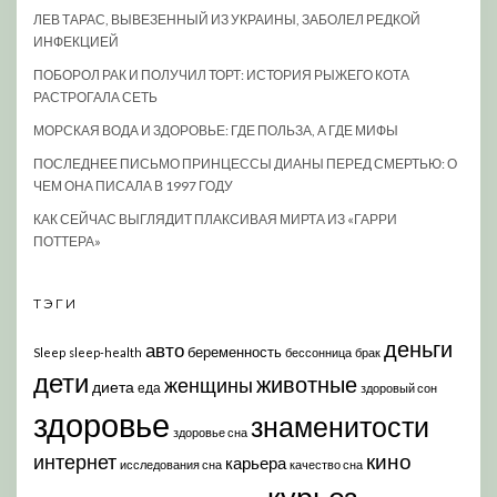
ЛЕВ ТАРАС, ВЫВЕЗЕННЫЙ ИЗ УКРАИНЫ, ЗАБОЛЕЛ РЕДКОЙ
ИНФЕКЦИЕЙ
ПОБОРОЛ РАК И ПОЛУЧИЛ ТОРТ: ИСТОРИЯ РЫЖЕГО КОТА
РАСТРОГАЛА СЕТЬ
МОРСКАЯ ВОДА И ЗДОРОВЬЕ: ГДЕ ПОЛЬЗА, А ГДЕ МИФЫ
ПОСЛЕДНЕЕ ПИСЬМО ПРИНЦЕССЫ ДИАНЫ ПЕРЕД СМЕРТЬЮ: О
ЧЕМ ОНА ПИСАЛА В 1997 ГОДУ
КАК СЕЙЧАС ВЫГЛЯДИТ ПЛАКСИВАЯ МИРТА ИЗ «ГАРРИ
ПОТТЕРА»
ТЭГИ
деньги
авто
беременность
Sleep
sleep-health
бессонница
брак
дети
животные
женщины
диета
еда
здоровый сон
здоровье
знаменитости
здоровье сна
кино
интернет
карьера
исследования сна
качество сна