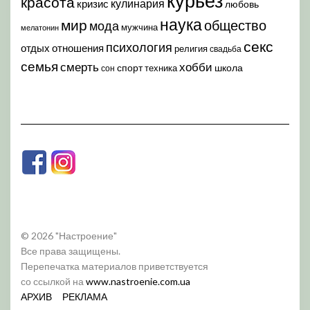
курьез
красота
кулинария
кризис
любовь
наука
мир
общество
мода
мужчина
мелатонин
секс
психология
отдых
отношения
религия
свадьба
семья
хобби
смерть
спорт
школа
техника
сон
© 2026 "Настроение"
Все права защищены.
Перепечатка материалов приветствуется
со ссылкой на
www.nastroenie.com.ua
АРХИВ
РЕКЛАМА