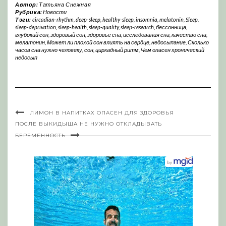
Автор:
Татьяна Снежная
Рубрика:
Новости
Тэги:
circadian-rhythm
,
deep-sleep
,
healthy-sleep
,
insomnia
,
melatonin
,
Sleep
,
sleep-deprivation
,
sleep-health
,
sleep-quality
,
sleep-research
,
бессонница
,
глубокий сон
,
здоровый сон
,
здоровье сна
,
исследования сна
,
качество сна
,
мелатонин
,
Может ли плохой сон влиять на сердце
,
недосыпание
,
Сколько
часов сна нужно человеку
,
сон
,
циркадный ритм
,
Чем опасен хронический
недосып
ЛИМОН В НАПИТКАХ ОПАСЕН ДЛЯ ЗДОРОВЬЯ
ПОСЛЕ ВЫКИДЫША НЕ НУЖНО ОТКЛАДЫВАТЬ
БЕРЕМЕННОСТЬ