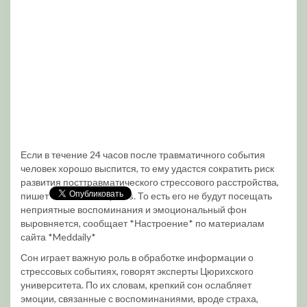
Если в течение 24 часов после травматичного события
человек хорошо выспится, то ему удастся сократить риск
развития посттравматического стрессового расстройства,
пишет The Indian Express. То есть его не будут посещать
неприятные воспоминания и эмоциональный фон
выровняется, сообщает *Настроение* по материалам
сайта *Meddaily*
Сон играет важную роль в обработке информации о
стрессовых событиях, говорят эксперты Цюрихского
университета. По их словам, крепкий сон ослабляет
эмоции, связанные с воспоминаниями, вроде страха,