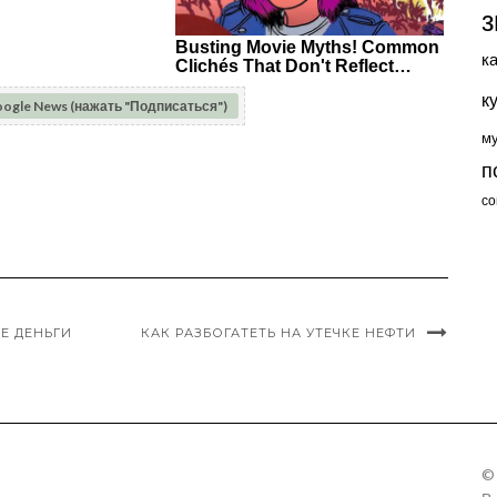
з
к
к
oogle News (нажать "Подписаться")
м
п
со
Е ДЕНЬГИ
КАК РАЗБОГАТЕТЬ НА УТЕЧКЕ НЕФТИ
©