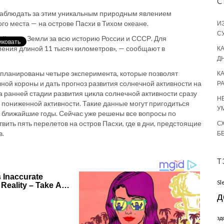
С
наблюдать за этим уникальным природным явлением
го места — на острове Пасхи в Тихом океане.
И
С
ой точке Земли за всю историю России и СССР. Для
мения длиной 11 тысяч километров», — сообщают в
КА
Д
апланированы четыре эксперимента, которые позволят
К
ной короны и дать прогноз развития солнечной активности на
Р
 ранней стадии развития цикла солнечной активности сразу
Н
пониженной активности. Такие данные могут пригодиться
У
а ближайшие годы. Сейчас уже решены все вопросы по
ить пять перелетов на остров Пасхи, где в дни, предстоящие
С
в.
Б
Т
Sl
д
зд