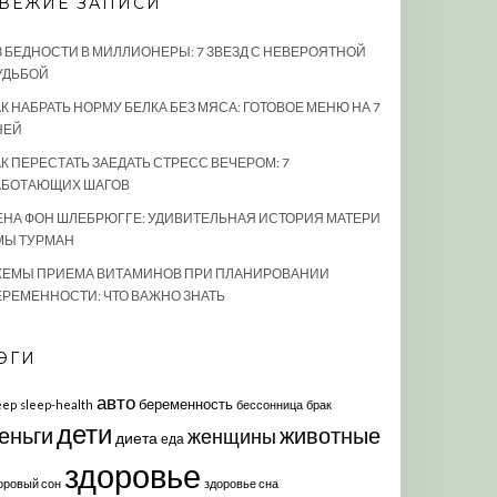
ВЕЖИЕ ЗАПИСИ
З БЕДНОСТИ В МИЛЛИОНЕРЫ: 7 ЗВЕЗД С НЕВЕРОЯТНОЙ
УДЬБОЙ
К НАБРАТЬ НОРМУ БЕЛКА БЕЗ МЯСА: ГОТОВОЕ МЕНЮ НА 7
НЕЙ
АК ПЕРЕСТАТЬ ЗАЕДАТЬ СТРЕСС ВЕЧЕРОМ: 7
АБОТАЮЩИХ ШАГОВ
ЕНА ФОН ШЛЕБРЮГГЕ: УДИВИТЕЛЬНАЯ ИСТОРИЯ МАТЕРИ
МЫ ТУРМАН
ХЕМЫ ПРИЕМА ВИТАМИНОВ ПРИ ПЛАНИРОВАНИИ
ЕРЕМЕННОСТИ: ЧТО ВАЖНО ЗНАТЬ
ЭГИ
авто
беременность
eep
sleep-health
бессонница
брак
дети
еньги
животные
женщины
диета
еда
здоровье
оровый сон
здоровье сна