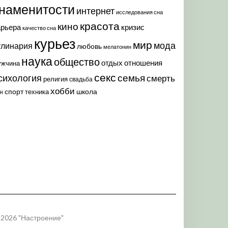
наменитости
интернет
исследования сна
красота
кино
арьера
кризис
качество сна
курьез
мир
мода
улинария
любовь
мелатонин
наука
общество
отдых
отношения
ужчина
секс
семья
сихология
смерть
религия
свадьба
хобби
спорт
школа
техника
н
 2026 "Настроение"