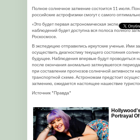
Полное солнечное затмение состоится 11 июля. По
российские астрофизики смогут с самого оптимально
«Это будет первая астрономическая экспедиция в эт
наблюдений будет доступна вся полоса полного зат
Роскосмосе.
В экспедицию отправились иркутские ученые. Ими з
осуществить диагностику текущего состояния солнеч
будущее. Наблюдения впервые будут проводиться на
после окончания аномально затянувшегося периода 
при составлении прогнозов солнечной активности н
транспортной схеме. Астрономам предстоит осуществ
затмению, ожидается настоящее нашествие туристо
Источник *Правда*