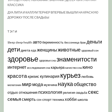
КЛАССИКА
ДУА ЛИПА И КАЛЛУМ ТЕРНЕР ВПЕРВЫЕ ВЫШЛИ НА КРАСНУЮ
ДОРОЖКУ ПОСЛЕ СВАДЬБЫ
ТЭГИ
деньги
авто
беременность
Sleep
sleep-health
бессонница
брак
дети
животные
женщины
диета
еда
здоровый сон
здоровье
знаменитости
здоровье сна
кино
интернет
карьера
исследования сна
качество сна
курьез
красота
кулинария
кризис
любовь
наука
мир
общество
мода
мужчина
мелатонин
секс
психология
отдых
отношения
религия
свадьба
семья
хобби
смерть
спорт
школа
техника
сон