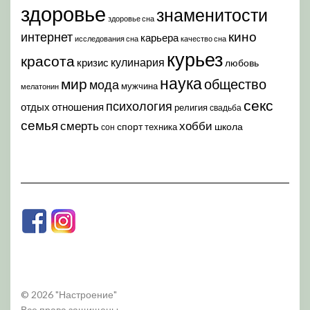
здоровье
знаменитости
здоровье сна
кино
интернет
карьера
исследования сна
качество сна
курьез
красота
кулинария
кризис
любовь
наука
мир
общество
мода
мужчина
мелатонин
секс
психология
отдых
отношения
религия
свадьба
семья
хобби
смерть
спорт
школа
техника
сон
© 2026 "Настроение"
Все права защищены.