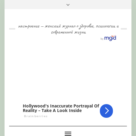
Skip
Toggle
to
header
content
настроение — женский журнал о здоровье, психологии и
современной жизни
Toggle