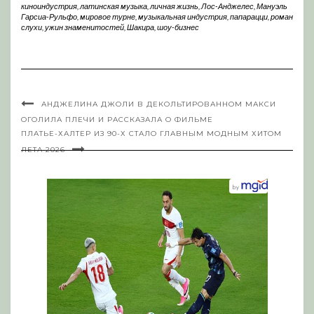
киноиндустрия
,
латинская музыка
,
личная жизнь
,
Лос-Анджелес
,
Мануэль
Гарсиа-Рульфо
,
мировое турне
,
музыкальная индустрия
,
папарацци
,
роман
слухи
,
ужин знаменитостей
,
Шакира
,
шоу-бизнес
АНДЖЕЛИНА ДЖОЛИ В ДЕКОЛЬТИРОВАННОМ МАКСИ
ОГОЛИЛА ПЛЕЧИ И РАССКАЗАЛА О ФИЛЬМЕ
ПЛАТЬЕ-ХАЛТЕР ИЗ 90-Х СТАЛО ГЛАВНЫМ МОДНЫМ ХИТОМ
ЛЕТА 2026