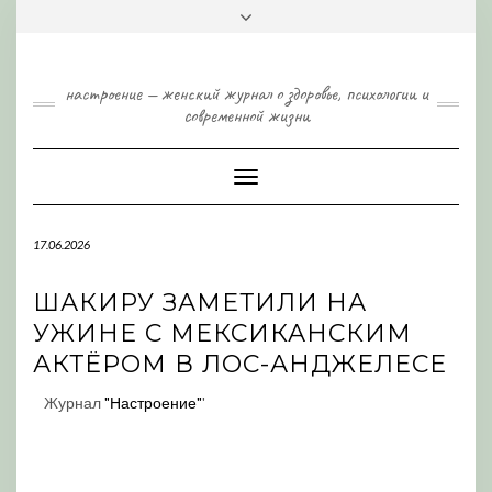
Skip
Toggle
to
header
content
настроение — женский журнал о здоровье, психологии и
современной жизни
Toggle
Navigation
17.06.2026
ШАКИРУ ЗАМЕТИЛИ НА
УЖИНЕ С МЕКСИКАНСКИМ
АКТЁРОМ В ЛОС-АНДЖЕЛЕСЕ
Журнал
"Настроение"
'