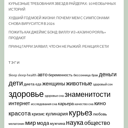
КУРЬЕЗНЫЕ ТРЕБОВАНИЯ ЗВЕЗД В РАЙДЕРАХ: 10 НЕОБЫЧНЫХ
ИСТОРИЙ
ХУДШИЙ ГОД МОЕЙ ЖИЗНИ: ПОЧЕМУ МЕМ С СИМПСОНАМИ
СНОВА ВИРУСИТСЯ В 2026
ПОЖИТЬ КАК ДЖЕЙМС БОНД: ВИЛЛУ ИЗ «КАЗИНО РОЯЛЬ»
ПРОДАЮТ
ПРИНЦ ГАРРИ ЗАЯВИЛ, ЧТО ОН НЕ РЫЖИЙ: РЕАКЦИЯ СЕТИ
ТЭГИ
деньги
авто
беременность
Sleep
sleep-health
бессонница
брак
дети
животные
женщины
диета
еда
здоровый сон
здоровье
знаменитости
здоровье сна
кино
интернет
карьера
исследования сна
качество сна
курьез
красота
кулинария
кризис
любовь
наука
мир
общество
мода
мужчина
мелатонин