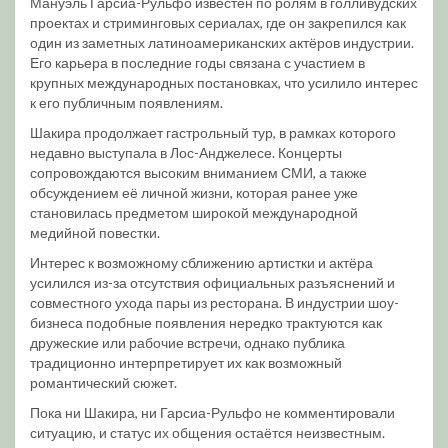
Мануэль Гарсиа-Рульфо известен по ролям в голливудских
проектах и стриминговых сериалах, где он закрепился как
один из заметных латиноамериканских актёров индустрии.
Его карьера в последние годы связана с участием в
крупных международных постановках, что усилило интерес
к его публичным появлениям.
Шакира продолжает гастрольный тур, в рамках которого
недавно выступала в Лос-Анджелесе. Концерты
сопровождаются высоким вниманием СМИ, а также
обсуждением её личной жизни, которая ранее уже
становилась предметом широкой международной
медийной повестки.
Интерес к возможному сближению артистки и актёра
усилился из-за отсутствия официальных разъяснений и
совместного ухода пары из ресторана. В индустрии шоу-
бизнеса подобные появления нередко трактуются как
дружеские или рабочие встречи, однако публика
традиционно интерпретирует их как возможный
романтический сюжет.
Пока ни Шакира, ни Гарсиа-Рульфо не комментировали
ситуацию, и статус их общения остаётся неизвестным.