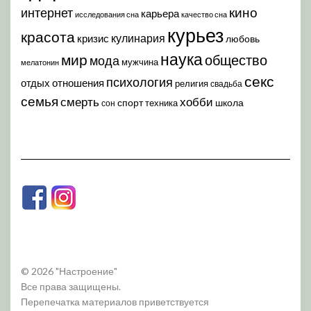
кино
интернет
карьера
исследования сна
качество сна
курьез
красота
кулинария
кризис
любовь
наука
мир
общество
мода
мужчина
мелатонин
секс
психология
отдых
отношения
религия
свадьба
семья
хобби
смерть
спорт
школа
техника
сон
© 2026 "Настроение"
Все права защищены.
Перепечатка материалов приветствуется