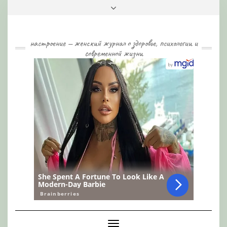
Skip
Toggle
to
header
content
настроение — женский журнал о здоровье, психологии и
современной жизни
Toggle