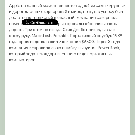
Apple на данный момент является одной из самых крупных
и дорогостоящих корпораций в мире, но путь к успеху был
достаточно тернистый и опасный: компания совершила
немало ошибок, и некоторые провалы обошлись очень
дорого. При этом не всегда Стив Джобс прикладывал к
этому руку. Macintosh Portable Портативный ноутбук 1989
года производства весил 7 кг и стоил $6500. Через 3 года
компания исправила свою ошибку, выпустив PowerBook,
который задал стандарт внешнего вида портативных
компьютеров.