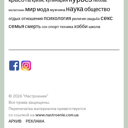
любовь
наука
мир
общество
мода
мужчина
мелатонин
секс
психология
отдых
отношения
религия
свадьба
семья
хобби
смерть
спорт
школа
техника
сон
© 2026 "Настроение"
Все права защищены.
Перепечатка материалов приветствуется
со ссылкой на
www.nastroenie.com.ua
АРХИВ
РЕКЛАМА