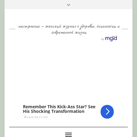
Skip
Toggle
to
header
content
настроение — женский журнал о здоровье, психологии и
современной жизни
Toggle