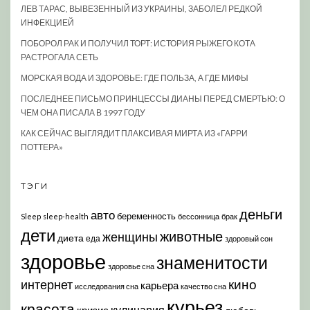
ЛЕВ ТАРАС, ВЫВЕЗЕННЫЙ ИЗ УКРАИНЫ, ЗАБОЛЕЛ РЕДКОЙ
ИНФЕКЦИЕЙ
ПОБОРОЛ РАК И ПОЛУЧИЛ ТОРТ: ИСТОРИЯ РЫЖЕГО КОТА
РАСТРОГАЛА СЕТЬ
МОРСКАЯ ВОДА И ЗДОРОВЬЕ: ГДЕ ПОЛЬЗА, А ГДЕ МИФЫ
ПОСЛЕДНЕЕ ПИСЬМО ПРИНЦЕССЫ ДИАНЫ ПЕРЕД СМЕРТЬЮ: О
ЧЕМ ОНА ПИСАЛА В 1997 ГОДУ
КАК СЕЙЧАС ВЫГЛЯДИТ ПЛАКСИВАЯ МИРТА ИЗ «ГАРРИ
ПОТТЕРА»
ТЭГИ
деньги
авто
беременность
Sleep
sleep-health
бессонница
брак
дети
животные
женщины
диета
еда
здоровый сон
здоровье
знаменитости
здоровье сна
кино
интернет
карьера
исследования сна
качество сна
курьез
красота
кулинария
кризис