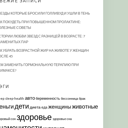
ВЕЖИЕ ЗАПИСИ
ВЕЗДЫ КОТОРЫЕ БРОСИЛИ ГОЛЛИВУД И УШЛИ В ТЕНЬ
АК ПОХУДЕТЬ ПРИ ПОВЫШЕННОМ ПРОЛАКТИНЕ:
ОЛЕЗНЫЕ СОВЕТЫ
СТОРИИ ЛЮБВИ ЗВЕЗД С РАЗНИЦЕЙ В ВОЗРАСТЕ: 7
НАМЕНИТЫХ ПАР
АК УБРАТЬ ВОЗРАСТНОЙ ЖИР НА ЖИВОТЕ У ЖЕНЩИН
ОСЛЕ 45
ЕМ ЗАМЕНИТЬ ГОРМОНАЛЬНУЮ ТЕРАПИЮ ПРИ
ЛИМАКСЕ?
ЭГИ
авто
беременность
eep
sleep-health
бессонница
брак
дети
еньги
животные
женщины
диета
еда
здоровье
оровый сон
здоровье сна
наменитости