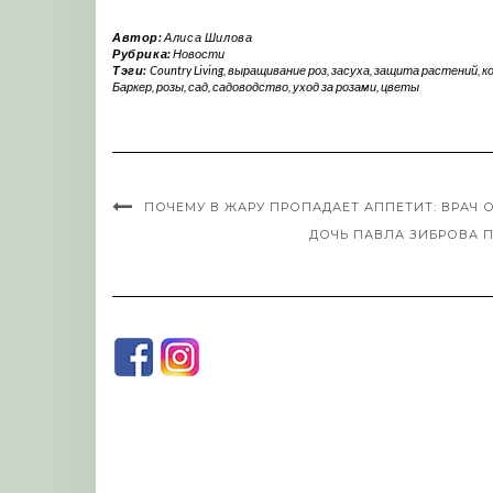
Автор:
Алиса Шилова
Рубрика:
Новости
Тэги:
Country Living
,
выращивание роз
,
засуха
,
защита растений
,
к
Баркер
,
розы
,
сад
,
садоводство
,
уход за розами
,
цветы
ПОЧЕМУ В ЖАРУ ПРОПАДАЕТ АППЕТИТ: ВРАЧ
ДОЧЬ ПАВЛА ЗИБРОВА П