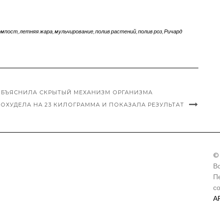
омпост
,
летняя жара
,
мульчирование
,
полив растений
,
полив роз
,
Ричард
 ОБЪЯСНИЛА СКРЫТЫЙ МЕХАНИЗМ ОРГАНИЗМА
ОХУДЕЛА НА 23 КИЛОГРАММА И ПОКАЗАЛА РЕЗУЛЬТАТ
©
В
П
с
А