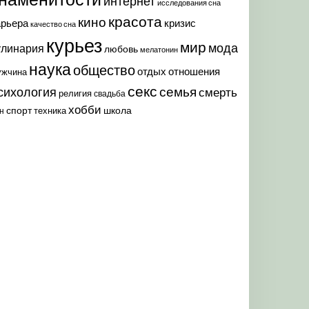
интернет
исследования сна
красота
кино
арьера
кризис
качество сна
курьез
мир
мода
улинария
любовь
мелатонин
наука
общество
отдых
отношения
ужчина
секс
семья
сихология
смерть
религия
свадьба
хобби
спорт
школа
техника
н