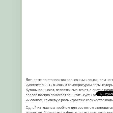
Летняя жара становится серьезным испытанием не т
чувствительны к высоким температурам розы, которы
бутоны поникают, лепестки высыхают, а листья начи
способ полива помогает защитить кусты от перегрев
их словам, ключевую роль играет не количество воды
Одной из главных проблем для роз летом становится
красными, бордовыми и фиолетовыми цветками, по