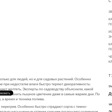
С
З
К
П
И
З
К
П
Ч
К
Т
олько для людей, но и для садовых растений. Особенно
е при недостатке влаги быстро теряют декоративность:
Sl
нают желтеть. Эксперты по садоводству объяснили, какой
д
а и сохранить пышное цветение даже в самые жаркие дни. По
, а время и техника полива.
зд
 перегрев. Особенно быстро страдают сорта с темно-
з
скольку насыщенные оттенки сильнее поглощают солнечное