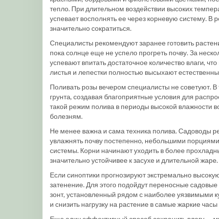
тепло. При длительном воздействии высоких темпера
успевает восполнять ее через корневую систему. В р
значительно сократиться.
Специалисты рекомендуют заранее готовить растени
пока солнце еще не успело прогреть почву. За неск
успевают впитать достаточное количество влаги, что
листья и лепестки полностью высыхают естественны
Поливать розы вечером специалисты не советуют. В 
грунта, создавая благоприятные условия для распр
такой режим полива в периоды высокой влажности во
болезням.
Не менее важна и сама техника полива. Садоводы р
увлажнять почву постепенно, небольшими порциями.
системы. Корни начинают уходить в более прохладны
значительно устойчивее к засухе и длительной жаре.
Если синоптики прогнозируют экстремально высоку
затенение. Для этого подойдут переносные садовые
зонт, установленный рядом с наиболее уязвимыми к
и снизить нагрузку на растение в самые жаркие часы 
Еще один эффективный способ сохранить влагу — м