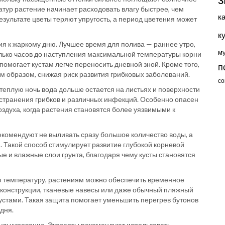
тур растение начинает расходовать влагу быстрее, чем
к
езультате цветы теряют упругость, а период цветения может
к
я к жаркому дню. Лучшее время для полива — раннее утро,
м
олько часов до наступления максимальной температуры корни
 помогает кустам легче переносить дневной зной. Кроме того,
п
м образом, снижая риск развития грибковых заболеваний.
со
теплую ночь вода дольше остается на листьях и поверхности
остранения грибков и различных инфекций. Особенно опасен
здуха, когда растения становятся более уязвимыми к
екомендуют не выливать сразу большое количество воды, а
 Такой способ стимулирует развитие глубокой корневой
е и влажные слои грунта, благодаря чему кусты становятся
ю температуру, растениям можно обеспечить временное
 конструкции, тканевые навесы или даже обычный пляжный
устами. Такая защита помогает уменьшить перегрев бутонов
дня.
ульчирование. Эксперты рекомендуют использовать