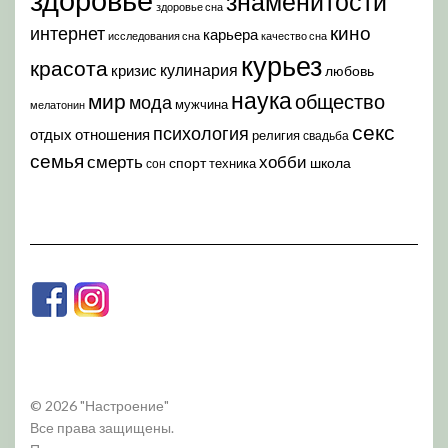
знаменитости
здоровье сна
кино
интернет
карьера
исследования сна
качество сна
курьез
красота
кулинария
кризис
любовь
наука
мир
общество
мода
мужчина
мелатонин
секс
психология
отдых
отношения
религия
свадьба
семья
хобби
смерть
спорт
школа
техника
сон
© 2026 "Настроение"
Все права защищены.