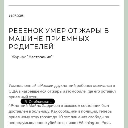
Navigation
14.07.2008
РЕБЕНОК УМЕР ОТ ЖАРЫ В
МАШИНЕ ПРИЕМНЫХ
РОДИТЕЛЕЙ
Журнал
"Настроение"
'
Усыновленный в России двухлетний ребенок скончался в
США в нагревшемся от жары автомобиле, где его оставил
приемный отец.
49-летний Майлс Харрисон в шоковом состоянии был
доставлен в больницу. Как сообщили в полиции, теперь
приемному отцу грозят до 10 лет лишения свободы за
непредумышленное убийство, пишет Washington Post.