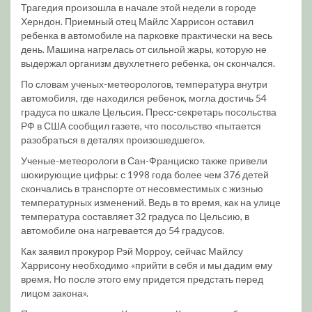
Трагедия произошла в начале этой недели в городе
Херндон. Приемный отец Майлс Харрисон оставил
ребенка в автомобиле на парковке практически на весь
день. Машина нагрелась от сильной жары, которую не
выдержал организм двухлетнего ребенка, он скончался.
По словам ученых-метеорологов, температура внутри
автомобиля, где находился ребенок, могла достичь 54
градуса по шкале Цельсия. Пресс-секретарь посольства
РФ в США сообщил газете, что посольство «пытается
разобраться в деталях произошедшего».
Ученые-метеорологи в Сан-Франциско также привели
шокирующие цифры: с 1998 года более чем 376 детей
скончались в транспорте от несовместимых с жизнью
температурных изменений. Ведь в то время, как на улице
температура составляет 32 градуса по Цельсию, в
автомобиле она нагревается до 54 градусов.
Как заявил прокурор Рэй Морроу, сейчас Майлсу
Харрисону необходимо «прийти в себя и мы дадим ему
время. Но после этого ему придется предстать перед
лицом закона».