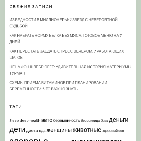
СВЕЖИЕ ЗАПИСИ
ИЗ БЕДНОСТИ В МИЛЛИОНЕРЫ: 7 ЗВЕЗД С НЕВЕРОЯТНОЙ
СУДЬБОЙ
КАК НАБРАТЬ НОРМУ БЕЛКА БЕЗ МЯСА: ГОТОВОЕ МЕНЮ НА 7
ДНЕЙ
КАК ПЕРЕСТАТЬ ЗАЕДАТЬ СТРЕСС ВЕЧЕРОМ: 7 РАБОТАЮЩИХ
ШАГОВ
НЕНА ФОН ШЛЕБРЮГГЕ: УДИВИТЕЛЬНАЯ ИСТОРИЯ МАТЕРИ УМЫ
ТУРМАН
СХЕМЫ ПРИЕМА ВИТАМИНОВ ПРИ ПЛАНИРОВАНИИ
БЕРЕМЕННОСТИ: ЧТО ВАЖНО ЗНАТЬ
ТЭГИ
деньги
авто
беременность
Sleep
sleep-health
бессонница
брак
дети
животные
женщины
диета
еда
здоровый сон
здоровье