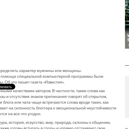
определить характер мужчины или женщины.
при помощи специальной компьютерной программы были
 Об это пишет газета «Известия».
ными качествами авторов. В частности, такие слова как
азы и отсутствие знаков препинания говорят об открытом,
е блога или чата чаще встречаются слова вроде таких, как
вает на склонность блоггера к эмоциональной неустойчивости
ся на все что угодно.
ура, история, искусство, мир, природа, склонны к общению,
кже готовы вступать в споры и упрямо отстаивают свое