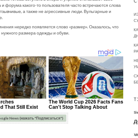
С
а и форума какого-то пользователя часто встречаются слова
отзывчивые, а также не агрессивные люди. Вульгарные и
И
е.
С
мнения нередко появляется слово «размер». Оказалось, что
КА
 нужного размера одежды и обуви.
Д
К
Р
Н
У
С
Б
Т
Sl
oogle News (нажать "Подписаться")
д
зд