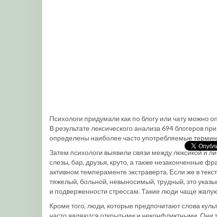
Психологи придумали как по блогу или чату можно 
В результате лексического анализа 694 блогеров 
определены наиболее часто употребляемые термины.
Затем психологи выявили связи между лексикой и лич
слезы, бар, друзья, круто, а также незаконченные фр
активном темпераменте экстраверта. Если же в текст
тяжелый, больной, невыносимый, трудный, это указы
и подверженности стрессам. Такие люди чаще жалуют
Кроме того, люди, которые предпочитают слова культ
часто являются открытыми и неконфликтными. Они та