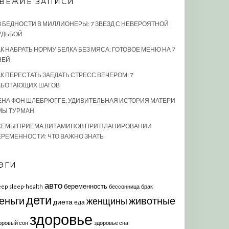
ВЕЖИЕ ЗАПИСИ
З БЕДНОСТИ В МИЛЛИОНЕРЫ: 7 ЗВЕЗД С НЕВЕРОЯТНОЙ
УДЬБОЙ
К НАБРАТЬ НОРМУ БЕЛКА БЕЗ МЯСА: ГОТОВОЕ МЕНЮ НА 7
НЕЙ
АК ПЕРЕСТАТЬ ЗАЕДАТЬ СТРЕСС ВЕЧЕРОМ: 7
АБОТАЮЩИХ ШАГОВ
ЕНА ФОН ШЛЕБРЮГГЕ: УДИВИТЕЛЬНАЯ ИСТОРИЯ МАТЕРИ
МЫ ТУРМАН
ХЕМЫ ПРИЕМА ВИТАМИНОВ ПРИ ПЛАНИРОВАНИИ
ЕРЕМЕННОСТИ: ЧТО ВАЖНО ЗНАТЬ
ЭГИ
авто
беременность
eep
sleep-health
бессонница
брак
дети
еньги
животные
женщины
диета
еда
здоровье
оровый сон
здоровье сна