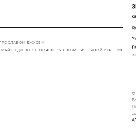
з
к
к
м
 ЯРОСЛАВОМ ДЖУСЕМ
п
МАЙКЛ ДЖЕКСОН ПОЯВИТСЯ В КОМПЬЮТЕРНОЙ ИГРЕ
со
©
В
П
с
А