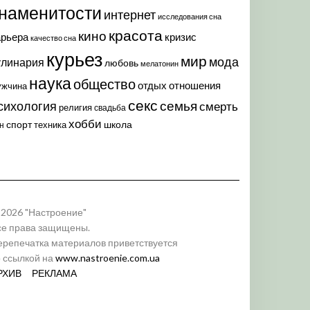
наменитости
интернет
исследования сна
красота
кино
арьера
кризис
качество сна
курьез
мир
мода
улинария
любовь
мелатонин
наука
общество
отдых
отношения
ужчина
секс
семья
сихология
смерть
религия
свадьба
хобби
спорт
школа
техника
н
 2026 "Настроение"
се права защищены.
ерепечатка материалов приветствуется
о ссылкой на
www.nastroenie.com.ua
РХИВ
РЕКЛАМА