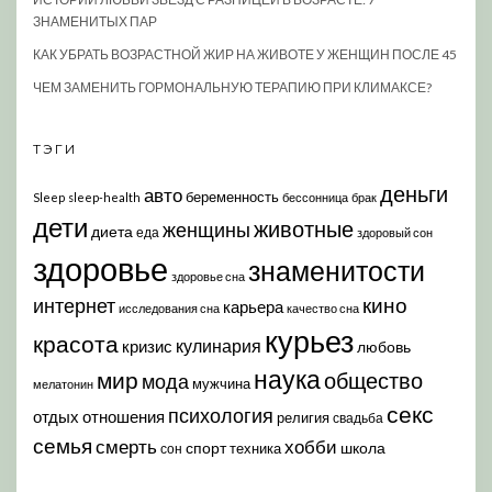
ЗНАМЕНИТЫХ ПАР
КАК УБРАТЬ ВОЗРАСТНОЙ ЖИР НА ЖИВОТЕ У ЖЕНЩИН ПОСЛЕ 45
ЧЕМ ЗАМЕНИТЬ ГОРМОНАЛЬНУЮ ТЕРАПИЮ ПРИ КЛИМАКСЕ?
ТЭГИ
деньги
авто
беременность
Sleep
sleep-health
бессонница
брак
дети
животные
женщины
диета
еда
здоровый сон
здоровье
знаменитости
здоровье сна
кино
интернет
карьера
исследования сна
качество сна
курьез
красота
кулинария
кризис
любовь
наука
мир
общество
мода
мужчина
мелатонин
секс
психология
отдых
отношения
религия
свадьба
семья
хобби
смерть
спорт
школа
техника
сон