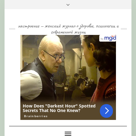
Skip
Toggle
to
header
content
настроение — женский журнал о здоровье, психологии и
современной жизни
Toggle