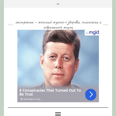
Skip
Toggle
to
header
content
настроение — женский журнал о здоровье, психологии и
современной жизни
Toggle