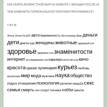
КАК УБРАТЬ ВОЗРАСТНОЙ ЖИР НА ЖИВОТЕ У ЖЕНЩИН ПОСЛЕ 45
ЧЕМ ЗАМЕНИТЬ ГОРМОНАЛЬНУЮ ТЕРАПИЮ ПРИ КЛИМАКСЕ?
ТЭГИ
деньги
авто
беременность
Sleep
sleep-health
бессонница
брак
дети
животные
женщины
диета
еда
здоровый сон
здоровье
знаменитости
здоровье сна
кино
интернет
карьера
исследования сна
качество сна
курьез
красота
кулинария
кризис
любовь
наука
мир
общество
мода
мужчина
мелатонин
секс
психология
отдых
отношения
религия
свадьба
семья
хобби
смерть
спорт
школа
техника
сон