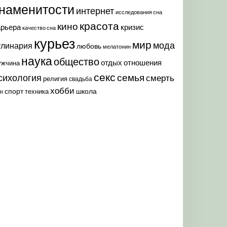
наменитости
интернет
исследования сна
красота
кино
арьера
кризис
качество сна
курьез
мир
мода
улинария
любовь
мелатонин
наука
общество
отдых
отношения
ужчина
секс
семья
сихология
смерть
религия
свадьба
хобби
спорт
школа
техника
н