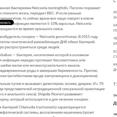
С
нная бактериями Neisseria meningitidis. Патоген поражает
И
и спинного мозга, передает BBC. И если раньше
З
енингитом, то сейчас врачи все чаще говорят в ключе
и этой инфекции являются 5-10% взрослых. Neisseria
К
передаются во время орального секса.
П
 возбудитель гонореи — Neisseria gonorrhoeae. В 2015 году
Ч
татом генетической рекомбинации ДНК обеих бактерий.
К
ро распространяться среди людей.
И
italium — бактерия, носителями которой в основном
С
ая инфекция нередко протекает бессимптомно или
КА
шейки матки или мочеиспускательного канала.
Д
еждевременные роды и замершая беременность. Притом,
рапии (антибиотикам вроде азитромицина и доксициклина).
льным путем и вызывают дизентерию, колики, диарею. И с 70-
Т
еди представителей нетрадиционной сексуальной ориентации
 и анального секса). Shigella flexneri развивают
Sl
ицину, который используется и для лечения гонореи.
д
актерий Chlamydia trachomatis) характеризуется
имфатической системы, воспалением кишечника (грозит
зд