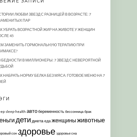
ВЕЖИЕ ЗАПИСИ
СТОРИИ ЛЮБВИ ЗВЕЗД С РАЗНИЦЕЙ В ВОЗРАСТЕ: 7
НАМЕНИТЫХ ПАР
АК УБРАТЬ ВОЗРАСТНОЙ ЖИР НА ЖИВОТЕ У ЖЕНЩИН
ОСЛЕ 45
ЕМ ЗАМЕНИТЬ ГОРМОНАЛЬНУЮ ТЕРАПИЮ ПРИ
ЛИМАКСЕ?
З БЕДНОСТИ В МИЛЛИОНЕРЫ: 7 ЗВЕЗД С НЕВЕРОЯТНОЙ
УДЬБОЙ
К НАБРАТЬ НОРМУ БЕЛКА БЕЗ МЯСА: ГОТОВОЕ МЕНЮ НА 7
НЕЙ
ЭГИ
авто
беременность
eep
sleep-health
бессонница
брак
дети
еньги
животные
женщины
диета
еда
здоровье
оровый сон
здоровье сна