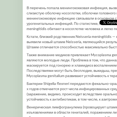
В перечень попала менингококковая инфекция, вызва
слизистую оболочку носоглотки, оболочки головного 
менингококковую инфекцию связывали в основном с м
урогенитальных инфекций. По статистике, носителям
meningitidis обитают в носоглотке человека и легко 
Кстати, близкий родственник Neisseria meningitidis —
выявили новый штамм Neisseria, являющийся резуль
Штамм отличается способностью максимально быст
Также внимание медиков привлекает Mycoplasma gen
являются молодые люди. Проблема в том, что данн
маскируется под гонорею и хламидиоз воспалением 
Последствиями могут быть бесплодие, выкидыш, пр
Mycoplasma genitalium развивают устойчивость к те
Бактерии Shigella flexneri передаются фекально-ора
х годов отмечается рост числа инфицированных ср
(заражение, видимо, происходит вследствие орального
устойчивость к антибиотикам, в том числе, к азитром
Венерическая лимфогранулема (провоцирует штамм б
изъязвлениями в области гениталий, поражением л