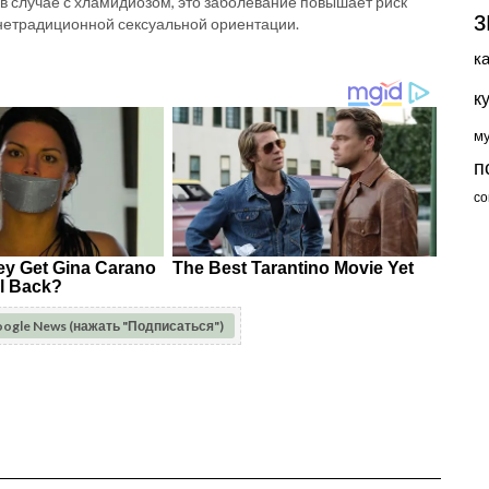
в случае с хламидиозом, это заболевание повышает риск
з
 нетрадиционной сексуальной ориентации.
к
к
м
п
со
oogle News (нажать "Подписаться")