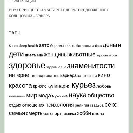
ЭКРАНИЗАЦИЙ
ВНУК ПРИНЦЕССЫ МАРГАРЕТ СДЕЛАЛ ПРЕДЛОЖЕНИЕ С
КОЛЬЦОМ ИЗ ФАРФОРА
ТЭГИ
деньги
авто
беременность
Sleep
sleep-health
бессонница
брак
дети
животные
женщины
диета
еда
здоровый сон
здоровье
знаменитости
здоровье сна
кино
интернет
карьера
исследования сна
качество сна
курьез
красота
кулинария
кризис
любовь
наука
мир
общество
мода
мужчина
мелатонин
секс
психология
отдых
отношения
религия
свадьба
семья
хобби
смерть
спорт
школа
техника
сон