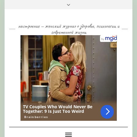
Skip
Toggle
to
header
content
настроение — женский журнал о здоровье, психологии и
современной жизни
Toggle