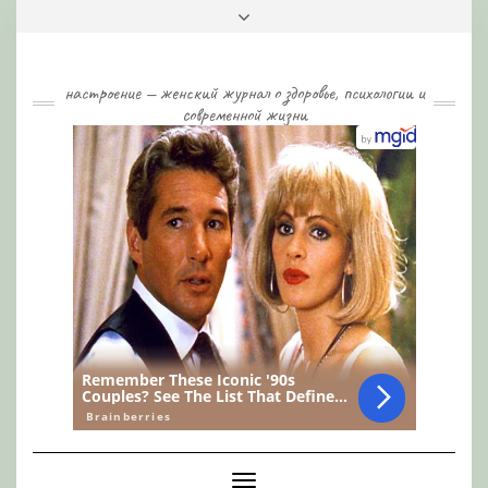
Skip
Toggle
to
header
content
настроение — женский журнал о здоровье, психологии и
современной жизни
Toggle