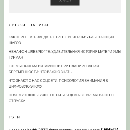
SEARCH
СВЕЖИЕ ЗАПИСИ
КАК ПЕРЕСТАТЬ ЗАЕДАТЬ СТРЕСС ВЕЧЕРОМ: 7 РАБОТАЮЩИХ
ШАГОВ
НЕНА ФОН ШЛЕБРЮГГЕ: УДИВИТЕЛЬНАЯ ИСТОРИЯ МАТЕРИ УМЫ
ТУРМАН
СХЕМЫ ПРИЕМА ВИТАМИНОВ ПРИ ПЛАНИРОВАНИИ
БЕРЕМЕННОСТИ: ЧТО ВАЖНО ЗНАТЬ
ЧТО ЗНАЮТ О НАС СОЦСЕТИ: ПСИХОЛОГИЯ ВНИМАНИЯ В
ЦИФРОВУЮ ЭПОХУ
ПОЧЕМУ КОШКЕ ЛУЧШЕ ОСТАТЬСЯ ДОМА ВО ВРЕМЯ ВАШЕГО
ОТПУСКА
ТЭГИ
деньги
авто
беременность
Sleep
sleep-health
бессонница
брак