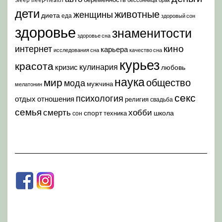
дети
животные
женщины
диета
еда
здоровый сон
здоровье
знаменитости
здоровье сна
кино
интернет
карьера
исследования сна
качество сна
курьез
красота
кулинария
кризис
любовь
наука
мир
общество
мода
мужчина
мелатонин
секс
психология
отдых
отношения
религия
свадьба
семья
хобби
смерть
спорт
школа
техника
сон