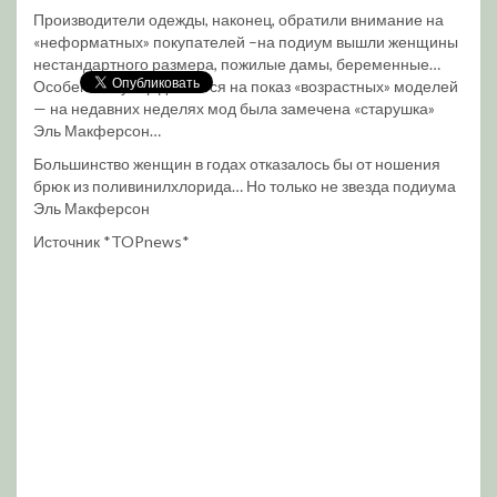
Производители одежды, наконец, обратили внимание на
«неформатных» покупателей –на подиум вышли женщины
нестандартного размера, пожилые дамы, беременные…
Особенный упор делается на показ «возрастных» моделей
— на недавних неделях мод была замечена «старушка»
Эль Макферсон…
Большинство женщин в годах отказалось бы от ношения
брюк из поливинилхлорида… Но только не звезда подиума
Эль Макферсон
Источник *TOPnews*