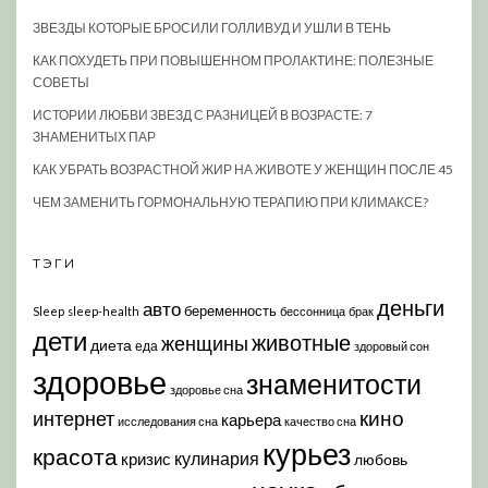
ЗВЕЗДЫ КОТОРЫЕ БРОСИЛИ ГОЛЛИВУД И УШЛИ В ТЕНЬ
КАК ПОХУДЕТЬ ПРИ ПОВЫШЕННОМ ПРОЛАКТИНЕ: ПОЛЕЗНЫЕ
СОВЕТЫ
ИСТОРИИ ЛЮБВИ ЗВЕЗД С РАЗНИЦЕЙ В ВОЗРАСТЕ: 7
ЗНАМЕНИТЫХ ПАР
КАК УБРАТЬ ВОЗРАСТНОЙ ЖИР НА ЖИВОТЕ У ЖЕНЩИН ПОСЛЕ 45
ЧЕМ ЗАМЕНИТЬ ГОРМОНАЛЬНУЮ ТЕРАПИЮ ПРИ КЛИМАКСЕ?
ТЭГИ
деньги
авто
беременность
Sleep
sleep-health
бессонница
брак
дети
животные
женщины
диета
еда
здоровый сон
здоровье
знаменитости
здоровье сна
кино
интернет
карьера
исследования сна
качество сна
курьез
красота
кулинария
кризис
любовь