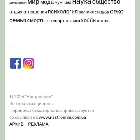
наука
мир
общество
мода
мужчина
мелатонин
секс
психология
отдых
отношения
религия
свадьба
семья
хобби
смерть
спорт
школа
техника
сон
© 2026 "Настроение"
Все права защищены.
Перепечатка материалов приветствуется
со ссылкой на
www.nastroenie.com.ua
АРХИВ
РЕКЛАМА