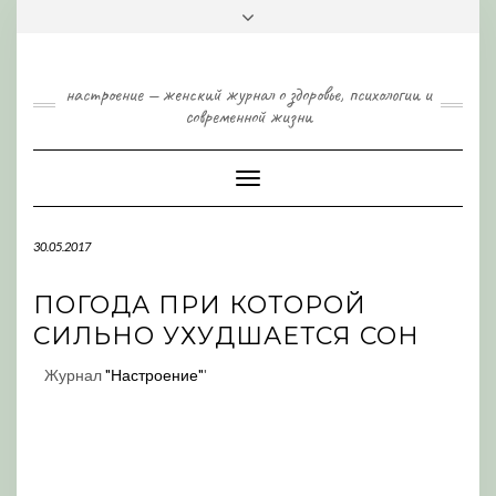
Skip
Toggle
to
header
content
настроение — женский журнал о здоровье, психологии и
современной жизни
Toggle
Navigation
30.05.2017
ПОГОДА ПРИ КОТОРОЙ
СИЛЬНО УХУДШАЕТСЯ СОН
Журнал
"Настроение"
'