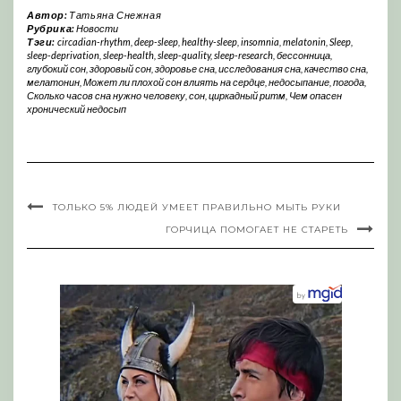
Автор:
Татьяна Снежная
Рубрика:
Новости
Тэги:
circadian-rhythm
,
deep-sleep
,
healthy-sleep
,
insomnia
,
melatonin
,
Sleep
,
sleep-deprivation
,
sleep-health
,
sleep-quality
,
sleep-research
,
бессонница
,
глубокий сон
,
здоровый сон
,
здоровье сна
,
исследования сна
,
качество сна
,
мелатонин
,
Может ли плохой сон влиять на сердце
,
недосыпание
,
погода
,
Сколько часов сна нужно человеку
,
сон
,
циркадный ритм
,
Чем опасен
хронический недосып
ТОЛЬКО 5% ЛЮДЕЙ УМЕЕТ ПРАВИЛЬНО МЫТЬ РУКИ
ГОРЧИЦА ПОМОГАЕТ НЕ СТАРЕТЬ