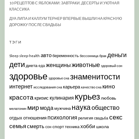
10 РЕЦЕПТОВ С ЯБЛОКАМИ: ЗАВТРАКИ, ДЕСЕРТЫ И УЮТНАЯ
КЛАССИКА
ДУА ЛИПА И КАЛЛУМ ТЕРНЕР ВПЕРВЫЕ ВЫШЛИ НА КРАСНУЮ
ДОРОЖКУ ПОСЛЕ СВАДЬБЫ
ТЭГИ
деньги
авто
беременность
Sleep
sleep-health
бессонница
брак
дети
животные
женщины
диета
еда
здоровый сон
здоровье
знаменитости
здоровье сна
кино
интернет
карьера
исследования сна
качество сна
курьез
красота
кулинария
кризис
любовь
наука
мир
общество
мода
мужчина
мелатонин
секс
психология
отдых
отношения
религия
свадьба
семья
хобби
смерть
спорт
школа
техника
сон