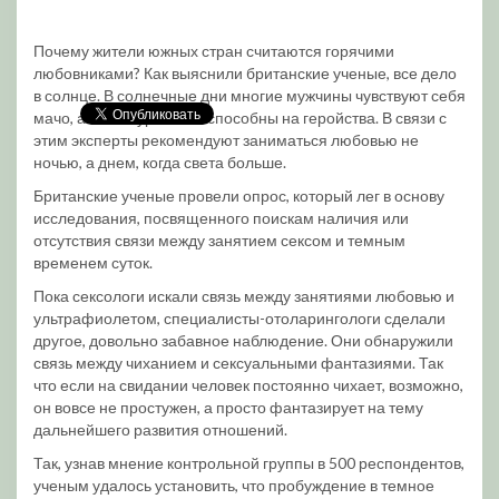
Почему жители южных стран считаются горячими
любовниками? Как выяснили британские ученые, все дело
в солнце. В солнечные дни многие мужчины чувствуют себя
мачо, а в пасмурные не способны на геройства. В связи с
этим эксперты рекомендуют заниматься любовью не
ночью, а днем, когда света больше.
Британские ученые провели опрос, который лег в основу
исследования, посвященного поискам наличия или
отсутствия связи между занятием сексом и темным
временем суток.
Пока сексологи искали связь между занятиями любовью и
ультрафиолетом, специалисты-отоларингологи сделали
другое, довольно забавное наблюдение. Они обнаружили
связь между чиханием и сексуальными фантазиями. Так
что если на свидании человек постоянно чихает, возможно,
он вовсе не простужен, а просто фантазирует на тему
дальнейшего развития отношений.
Так, узнав мнение контрольной группы в 500 респондентов,
ученым удалось установить, что пробуждение в темное