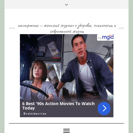
Skip
Toggle
to
header
content
настроение — женский журнал о здоровье, психологии и
современной жизни
Toggle