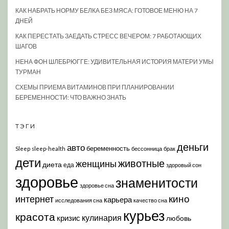
КАК НАБРАТЬ НОРМУ БЕЛКА БЕЗ МЯСА: ГОТОВОЕ МЕНЮ НА 7
ДНЕЙ
КАК ПЕРЕСТАТЬ ЗАЕДАТЬ СТРЕСС ВЕЧЕРОМ: 7 РАБОТАЮЩИХ
ШАГОВ
НЕНА ФОН ШЛЕБРЮГГЕ: УДИВИТЕЛЬНАЯ ИСТОРИЯ МАТЕРИ УМЫ
ТУРМАН
СХЕМЫ ПРИЕМА ВИТАМИНОВ ПРИ ПЛАНИРОВАНИИ
БЕРЕМЕННОСТИ: ЧТО ВАЖНО ЗНАТЬ
ТЭГИ
деньги
авто
беременность
Sleep
sleep-health
бессонница
брак
дети
животные
женщины
диета
еда
здоровый сон
здоровье
знаменитости
здоровье сна
кино
интернет
карьера
исследования сна
качество сна
курьез
красота
кулинария
кризис
любовь