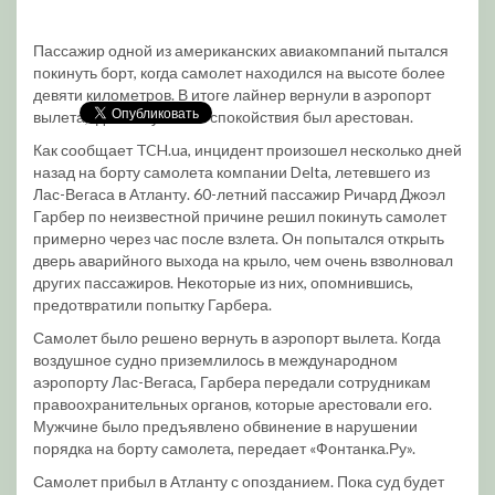
Пассажир одной из американских авиакомпаний пытался
покинуть борт, когда самолет находился на высоте более
девяти километров. В итоге лайнер вернули в аэропорт
вылета, где возмутитель спокойствия был арестован.
Как сообщает TCH.ua, инцидент произошел несколько дней
назад на борту самолета компании Delta, летевшего из
Лас-Вегаса в Атланту. 60-летний пассажир Ричард Джоэл
Гарбер по неизвестной причине решил покинуть самолет
примерно через час после взлета. Он попытался открыть
дверь аварийного выхода на крыло, чем очень взволновал
других пассажиров. Некоторые из них, опомнившись,
предотвратили попытку Гарбера.
Самолет было решено вернуть в аэропорт вылета. Когда
воздушное судно приземлилось в международном
аэропорту Лас-Вегаса, Гарбера передали сотрудникам
правоохранительных органов, которые арестовали его.
Мужчине было предъявлено обвинение в нарушении
порядка на борту самолета, передает «Фонтанка.Ру».
Самолет прибыл в Атланту с опозданием. Пока суд будет