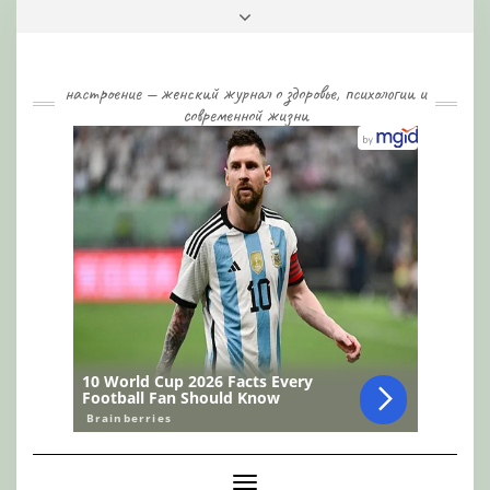
Skip
Toggle
to
header
content
настроение — женский журнал о здоровье, психологии и
современной жизни
Toggle