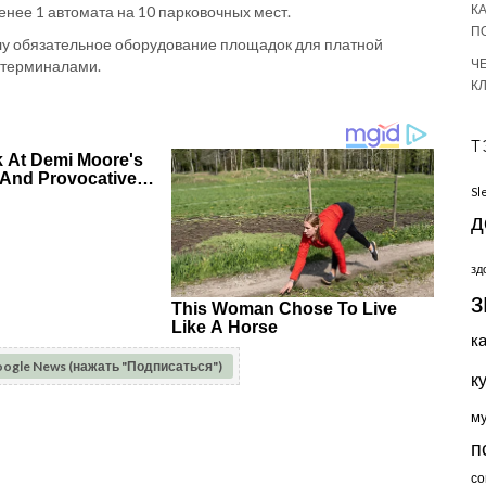
К
нее 1 автомата на 10 парковочных мест.
П
 силу обязательное оборудование площадок для платной
Ч
 терминалами.
К
Т
Sl
д
зд
з
к
oogle News (нажать "Подписаться")
к
м
п
со