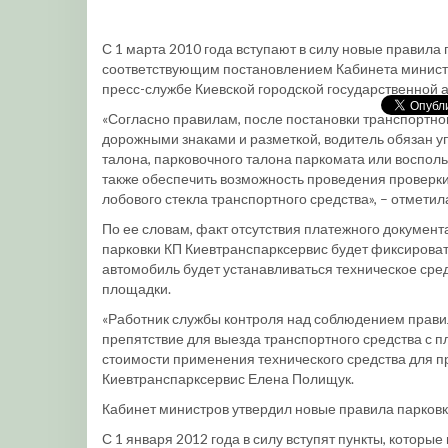
С 1 марта 2010 года вступают в силу новые правила
соответствующим постановлением Кабинета министро
пресс-службе Киевской городской государственной 
«Согласно правилам, после постановки транспортног
дорожными знаками и разметкой, водитель обязан у
талона, парковочного талона паркомата или воспол
также обеспечить возможность проведения проверки
лобового стекла транспортного средства», – отмети
По ее словам, факт отсутствия платежного докумен
парковки КП Киевтранспарксервис будет фиксироват
автомобиль будет устанавливаться техническое сред
площадки.
«Работник службы контроля над соблюдением правил
препятствие для выезда транспортного средства с 
стоимости применения технического средства для п
Киевтранспарксервис Елена Полищук.
Кабинет министров утвердил новые правила парковк
С 1 января 2012 года в силу вступят пункты, котор