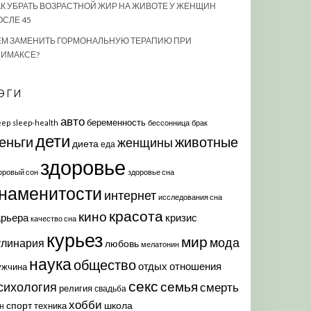
АК УБРАТЬ ВОЗРАСТНОЙ ЖИР НА ЖИВОТЕ У ЖЕНЩИН
ОСЛЕ 45
ЕМ ЗАМЕНИТЬ ГОРМОНАЛЬНУЮ ТЕРАПИЮ ПРИ
ЛИМАКСЕ?
ЭГИ
авто
беременность
eep
sleep-health
бессонница
брак
дети
еньги
животные
женщины
диета
еда
здоровье
оровый сон
здоровье сна
наменитости
интернет
исследования сна
красота
кино
арьера
кризис
качество сна
курьез
мир
мода
улинария
любовь
мелатонин
наука
общество
отдых
отношения
ужчина
секс
семья
сихология
смерть
религия
свадьба
хобби
спорт
школа
техника
н