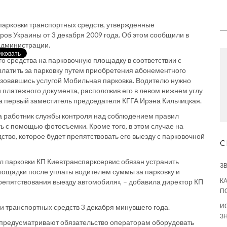
 парковки транспортных средств, утвержденные
в Украины от 3 декабря 2009 года. Об этом сообщили в
администрации.
о средства на парковочную площадку в соответствии с
платить за парковку путем приобретения абонементного
ьзовавшись услугой Мобильная парковка. Водителю нужно
 платежного документа, расположив его в левом нижнем углу
ла первый заместитель председателя КГГА Ирэна Кильчицкая.
та работник службы контроля над соблюдением правил
ь с помощью фотосъемки. Кроме того, в этом случае на
ство, которое будет препятствовать его выезду с парковочной
С
 парковки КП Киевтранспарксервис обязан устранить
З
площадки после уплаты водителем суммы за парковку и
К
репятствования выезду автомобиля», – добавила директор КП
П
И
и транспортных средств 3 декабря минувшего года.
З
ые предусматривают обязательство операторам оборудовать