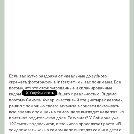
Если вас жутко раздражают идеальные до зубного
скрежета фотографии в Instagram, мы вас понимаем. Все
потому, что эти отфильтрованные и спланированные
кадры не имеют ничего общего с реальностью. Видимо,
поэтому Саймон Хупер, счастливый отец четырех девочек,
решил с помощью своего аккаунта в соцсети показывать
всю правду о том, как на самом деле выглядит нелегкая, но
приятная родительская доля. Результат? У Саймона уже
190 тысяч подписчиков, и это число продолжает расти. «Я
хочу показать, как на самом деле выглядят семья и дети с