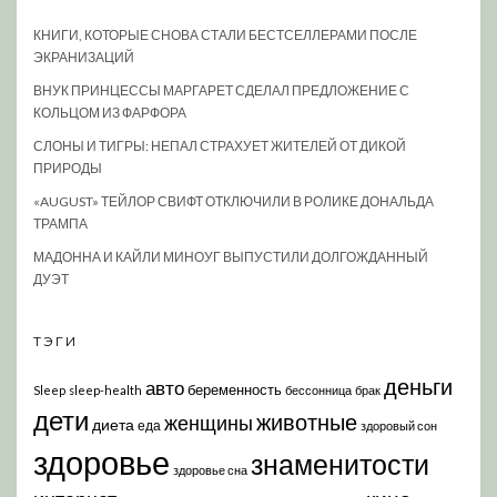
КНИГИ, КОТОРЫЕ СНОВА СТАЛИ БЕСТСЕЛЛЕРАМИ ПОСЛЕ
ЭКРАНИЗАЦИЙ
ВНУК ПРИНЦЕССЫ МАРГАРЕТ СДЕЛАЛ ПРЕДЛОЖЕНИЕ С
КОЛЬЦОМ ИЗ ФАРФОРА
СЛОНЫ И ТИГРЫ: НЕПАЛ СТРАХУЕТ ЖИТЕЛЕЙ ОТ ДИКОЙ
ПРИРОДЫ
«AUGUST» ТЕЙЛОР СВИФТ ОТКЛЮЧИЛИ В РОЛИКЕ ДОНАЛЬДА
ТРАМПА
МАДОННА И КАЙЛИ МИНОУГ ВЫПУСТИЛИ ДОЛГОЖДАННЫЙ
ДУЭТ
ТЭГИ
деньги
авто
беременность
Sleep
sleep-health
бессонница
брак
дети
животные
женщины
диета
еда
здоровый сон
здоровье
знаменитости
здоровье сна