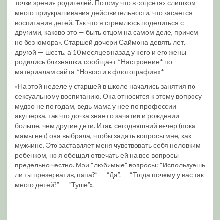
точки зрения родителей. Потому что в соцсетях слишком
много приукрашивания действительности, что касается
воспитания детей. Так что я стремлюсь поделиться с
другими, каково это — быть отцом на самом деле, причем
не без юмора». Старшей дочери Саймона девять лет,
другой — шесть, а 10 месяцев назад у него и его жены
родились близняшки, сообщает *Настроение* по
материалам сайта *Новости в флотографиях*
«На этой неделе у старшей в школе начались занятия по
сексуальному воспитанию. Она относится к этому вопросу
мудро не по годам, ведь мама у нее по профессии
акушерка, так что дочка знает о зачатии и рождении
больше, чем другие дети. Итак, сегодняшний вечер (пока
мамы нет) она выбрала, чтобы задать вопросы мне, как
мужчине. Это заставляет меня чувствовать себя неловким
ребенком, но я обещал отвечать ей на все вопросы
предельно честно. Мои “любимые” вопросы: “Используешь
ли ты презерватив, папа?” — “Да”. — “Тогда почему у вас так
много детей?” — “Туше”».