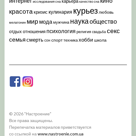
кино
интернет
карьера
исследования сна
качество сна
курьез
красота
кулинария
кризис
любовь
наука
мир
общество
мода
мужчина
мелатонин
секс
психология
отдых
отношения
религия
свадьба
семья
хобби
смерть
спорт
школа
техника
сон
© 2026 "Настроение"
Все права защищены.
Перепечатка материалов приветствуется
со ссылкой на
www.nastroenie.com.ua