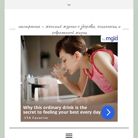
Skip
Toggle
to
header
content
настроение — женский журнал о здоровье, психологии и
современной жизни
Toggle