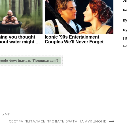
к
к
м
п
со
oogle News (нажать "Подписаться")
ЬНЫМИ
СЕСТРА ПЫТАЛАСЬ ПРОДАТЬ БРАТА НА АУКЦИОНЕ