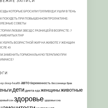
ВЕЖИЕ ЗАПИСИ
ВЕЗДЫ КОТОРЫЕ БРОСИЛИ ГОЛЛИВУД И УШЛИ В ТЕНЬ
АК ПОХУДЕТЬ ПРИ ПОВЫШЕННОМ ПРОЛАКТИНЕ:
ОЛЕЗНЫЕ СОВЕТЫ
СТОРИИ ЛЮБВИ ЗВЕЗД С РАЗНИЦЕЙ В ВОЗРАСТЕ: 7
НАМЕНИТЫХ ПАР
АК УБРАТЬ ВОЗРАСТНОЙ ЖИР НА ЖИВОТЕ У ЖЕНЩИН
ОСЛЕ 45
ЕМ ЗАМЕНИТЬ ГОРМОНАЛЬНУЮ ТЕРАПИЮ ПРИ
ЛИМАКСЕ?
ЭГИ
авто
беременность
eep
sleep-health
бессонница
брак
дети
еньги
животные
женщины
диета
еда
здоровье
оровый сон
здоровье сна
наменитости