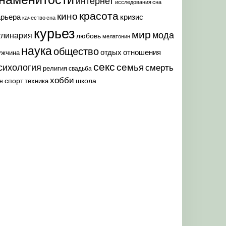
интернет
исследования сна
красота
кино
арьера
кризис
качество сна
курьез
мир
мода
улинария
любовь
мелатонин
наука
общество
отдых
отношения
ужчина
секс
семья
сихология
смерть
религия
свадьба
хобби
спорт
школа
техника
н