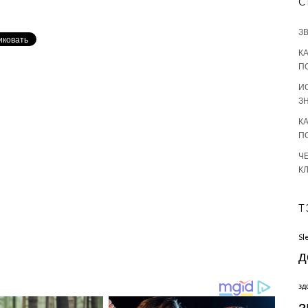
С
З
К
П
И
З
К
П
Ч
К
Т
Sl
д
зд
з