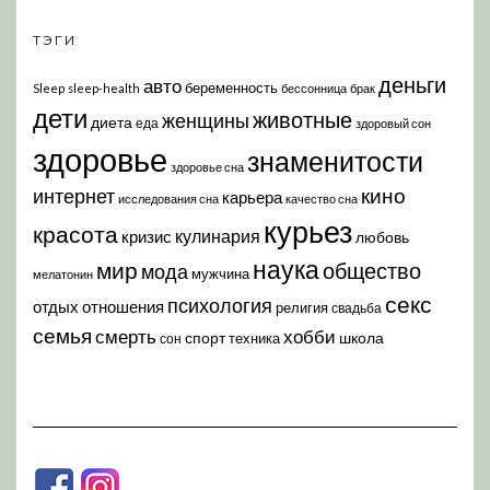
ТЭГИ
деньги
авто
беременность
Sleep
sleep-health
бессонница
брак
дети
животные
женщины
диета
еда
здоровый сон
здоровье
знаменитости
здоровье сна
кино
интернет
карьера
исследования сна
качество сна
курьез
красота
кулинария
кризис
любовь
наука
мир
общество
мода
мужчина
мелатонин
секс
психология
отдых
отношения
религия
свадьба
семья
хобби
смерть
спорт
школа
техника
сон