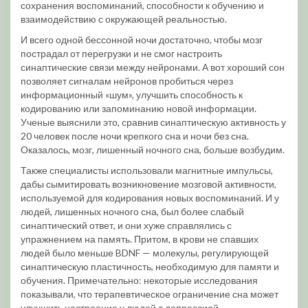
сохранения воспоминаний, способности к обучению и
взаимодействию с окружающей реальностью.
И всего одной бессонной ночи достаточно, чтобы мозг
пострадал от перегрузки и не смог настроить
синаптические связи между нейронами. А вот хороший сон
позволяет сигналам нейронов пробиться через
информационный «шум», улучшить способность к
кодированию или запоминанию новой информации.
Ученые выяснили это, сравнив синаптическую активность у
20 человек после ночи крепкого сна и ночи без сна.
Оказалось, мозг, лишенный ночного сна, больше возбудим.
Также специалисты использовали магнитные импульсы,
дабы сымитировать возникновение мозговой активности,
используемой для кодирования новых воспоминаний. И у
людей, лишенных ночного сна, был более слабый
синаптический ответ, и они хуже справлялись с
упражнением на память. Притом, в крови не спавших
людей было меньше BDNF — молекулы, регулирующей
синаптическую пластичность, необходимую для памяти и
обучения. Примечательно: некоторые исследования
показывали, что терапевтическое ограничение сна может
улучшить настроение у людей с депрессией.