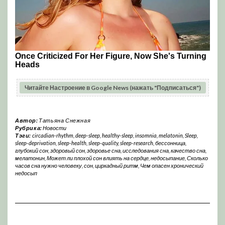
Читайте Настроение в Google News (нажать "Подписаться")
Автор:
Татьяна Снежная
Рубрика:
Новости
Тэги:
circadian-rhythm
,
deep-sleep
,
healthy-sleep
,
insomnia
,
melatonin
,
Sleep
,
sleep-deprivation
,
sleep-health
,
sleep-quality
,
sleep-research
,
бессонница
,
глубокий сон
,
здоровый сон
,
здоровье сна
,
исследования сна
,
качество сна
,
мелатонин
,
Может ли плохой сон влиять на сердце
,
недосыпание
,
Сколько
часов сна нужно человеку
,
сон
,
циркадный ритм
,
Чем опасен хронический
недосып