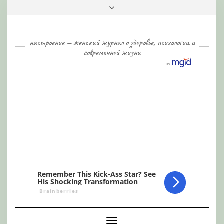
Skip
Toggle
to
header
content
настроение — женский журнал о здоровье, психологии и
современной жизни
Toggle