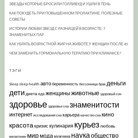
ЗВЕЗДЫ КОТОРЫЕ БРОСИЛИ ГОЛЛИВУД И УШЛИ В ТЕНЬ
КАК ПОХУДЕТЬ ПРИ ПОВЫШЕННОМ ПРОЛАКТИНЕ: ПОЛЕЗНЫЕ
СОВЕТЫ
ИСТОРИИ ЛЮБВИ ЗВЕЗД С РАЗНИЦЕЙ В ВОЗРАСТЕ: 7
ЗНАМЕНИТЫХ ПАР
КАК УБРАТЬ ВОЗРАСТНОЙ ЖИР НА ЖИВОТЕ У ЖЕНЩИН ПОСЛЕ 45
ЧЕМ ЗАМЕНИТЬ ГОРМОНАЛЬНУЮ ТЕРАПИЮ ПРИ КЛИМАКСЕ?
ТЭГИ
деньги
авто
беременность
Sleep
sleep-health
бессонница
брак
дети
животные
женщины
диета
еда
здоровый сон
здоровье
знаменитости
здоровье сна
кино
интернет
карьера
исследования сна
качество сна
курьез
красота
кулинария
кризис
любовь
наука
мир
общество
мода
мужчина
мелатонин