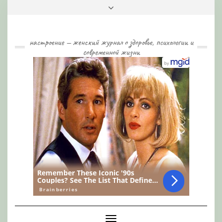
Skip
Toggle
to
header
content
настроение — женский журнал о здоровье, психологии и
современной жизни
Toggle