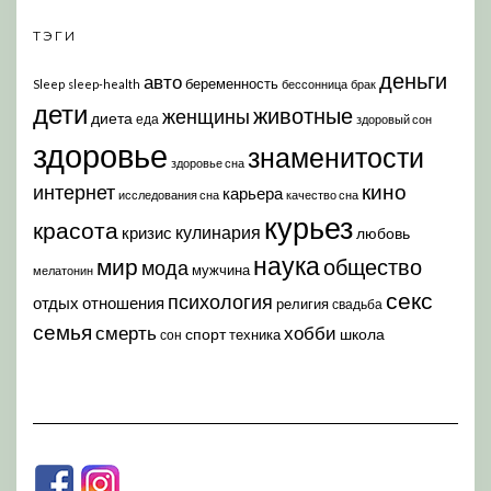
ТЭГИ
деньги
авто
беременность
Sleep
sleep-health
бессонница
брак
дети
животные
женщины
диета
еда
здоровый сон
здоровье
знаменитости
здоровье сна
кино
интернет
карьера
исследования сна
качество сна
курьез
красота
кулинария
кризис
любовь
наука
мир
общество
мода
мужчина
мелатонин
секс
психология
отдых
отношения
религия
свадьба
семья
хобби
смерть
спорт
школа
техника
сон