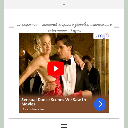
Skip
Toggle
to
header
content
настроение — женский журнал о здоровье, психологии и
современной жизни
Toggle