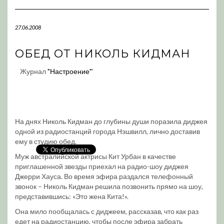
Navigation
27.06.2008
ОБЕД ОТ НИКОЛЬ КИДМАН
Журнал
"Настроение"
'
На днях Николь Кидман до глубины души поразила диджея
одной из радиостанций города Нэшвилл, лично доставив
ему в студию обед.
Муж австралийской актрисы Кит Урбан в качестве
приглашенной звезды приехал на радио-шоу диджея
Джерри Хауса. Во время эфира раздался телефонный
звонок – Николь Кидман решила позвонить прямо на шоу,
представившись: «Это жена Кита!».
Она мило пообщалась с диджеем, рассказав, что как раз
едет на радиостанцию, чтобы после эфира забрать