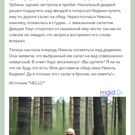
Урбана, однако застряла в пробке. Нахальный диджей
решил подшутить над звездой и попросил Кидман купить
ему по дороге салат на обед. Через полчаса Николь,
наконец, появилась в студии… с заказанным салатом.
Джерри Хаус оторопел от оказанной ему чести, так как он
совсем не ожидал, что актриса воспримет его слова
всерьез.
Теперь настала очередь Николь посмяться над диджеем.
Она заявила, что выбранный им салат на вид совершенно
невкусный. В ответ Хаус воскликнул: «Вы шутите? Я ни за
что не буду это есть. Мне доставила обед сама Николь
Кидман! Да я отолью этот салат в бронзе, на память!».
Источник *HELLO*