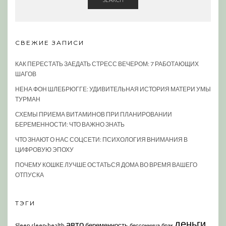
СВЕЖИЕ ЗАПИСИ
КАК ПЕРЕСТАТЬ ЗАЕДАТЬ СТРЕСС ВЕЧЕРОМ: 7 РАБОТАЮЩИХ
ШАГОВ
НЕНА ФОН ШЛЕБРЮГГЕ: УДИВИТЕЛЬНАЯ ИСТОРИЯ МАТЕРИ УМЫ
ТУРМАН
СХЕМЫ ПРИЕМА ВИТАМИНОВ ПРИ ПЛАНИРОВАНИИ
БЕРЕМЕННОСТИ: ЧТО ВАЖНО ЗНАТЬ
ЧТО ЗНАЮТ О НАС СОЦСЕТИ: ПСИХОЛОГИЯ ВНИМАНИЯ В
ЦИФРОВУЮ ЭПОХУ
ПОЧЕМУ КОШКЕ ЛУЧШЕ ОСТАТЬСЯ ДОМА ВО ВРЕМЯ ВАШЕГО
ОТПУСКА
ТЭГИ
деньги
авто
беременность
Sleep
sleep-health
бессонница
брак