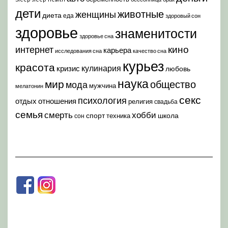
дети
животные
женщины
диета
еда
здоровый сон
здоровье
знаменитости
здоровье сна
кино
интернет
карьера
исследования сна
качество сна
курьез
красота
кулинария
кризис
любовь
наука
мир
общество
мода
мужчина
мелатонин
секс
психология
отдых
отношения
религия
свадьба
семья
хобби
смерть
спорт
школа
техника
сон