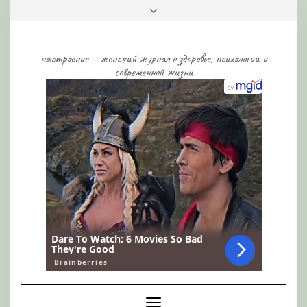
Skip
Toggle
to
header
content
настроение — женский журнал о здоровье, психологии и
современной жизни
Toggle