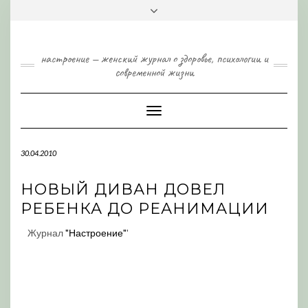
Skip
Toggle
to
header
content
настроение — женский журнал о здоровье, психологии и
современной жизни
Toggle
Navigation
30.04.2010
НОВЫЙ ДИВАН ДОВЕЛ
РЕБЕНКА ДО РЕАНИМАЦИИ
Журнал
"Настроение"
'