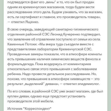
подтвердится факт его „вины“ и то, что он был продан
одним из кременчугских магазинов, тогда будем вести
расследование этого дела. Будем узнавать, что за магазин,
есть ли сертификат и главное, кто производитель товара»,
— отметил Ященко.
В свою очередь, заведующий санитарно-гигиенического
отделения районной СЭС Леонид Кучеренко подтвердил,
что заявление об отравлении поступило от семьи из села
Каменные Потоки: «Мы вчера туда съездили вместе с
представителями лаборатории Кременчугской СЭС.
Проведенные замеры показали, что в атмосфере комнаты
есть превышение наличия химических веществ фенола и
формальдегида. Пока воздержусь от комментариев
относительно связи этого превышения с заболеванием
ребенка. Надо провести детальное расследование. Но,
похоже, что превышение в атмосфере химвеществ — это
результат „выделений“ дивана», — отметил эпидемиолог.
По его словам, в районной СЭС уже знают магазин, где был
куплен диван, однако еще предстоит установить
производителя этой мебели.
Источник *Корреспондент*