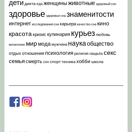
дети
животные
женщины
диета
еда
здоровый сон
здоровье
знаменитости
здоровье сна
кино
интернет
карьера
исследования сна
качество сна
курьез
красота
кулинария
кризис
любовь
наука
мир
общество
мода
мужчина
мелатонин
секс
психология
отдых
отношения
религия
свадьба
семья
хобби
смерть
спорт
школа
техника
сон