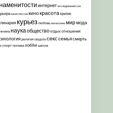
наменитости
интернет
исследования сна
красота
кино
арьера
кризис
качество сна
курьез
мир
мода
улинария
любовь
мелатонин
наука
общество
отдых
отношения
ужчина
секс
семья
сихология
смерть
религия
свадьба
хобби
спорт
школа
техника
н