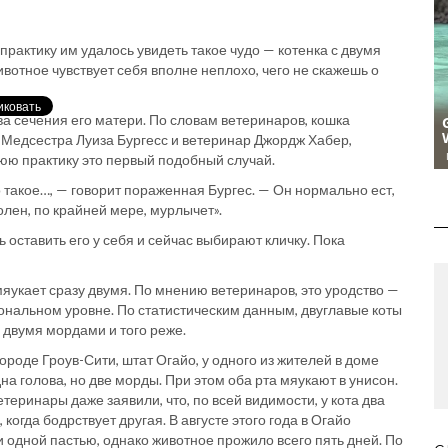
практику им удалось увидеть такое чудо — котенка с двумя
отное чувствует себя вполне неплохо, чего не скажешь о
ва сечения его матери. По словам ветеринаров, кошка
Медсестра Луиза Бургесс и ветеринар Джордж Хабер,
нюю практику это первый подобный случай.
о такое…, — говорит пораженная Бургес. — Он нормально ест,
олен, по крайней мере, мурлычет».
оставить его у себя и сейчас выбирают кличку. Пока
 мяукает сразу двумя. По мнению ветеринаров, это уродство —
ональном уровне. По статистическим данным, двуглавые коты
 двумя мордами и того реже.
ороде Гроув-Сити, штат Огайо, у одного из жителей в доме
на голова, но две морды. При этом оба рта мяукают в унисон.
етеринары даже заявили, что, по всей видимости, у кота два
 когда бодрствует другая. В августе этого года в Огайо
и одной пастью, однако животное прожило всего пять дней. По