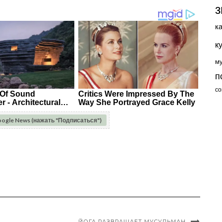
з
к
к
м
п
со
oogle News (нажать "Подписаться")
ЙОГА РАЗВРАЩАЕТ МУСУЛЬМАН