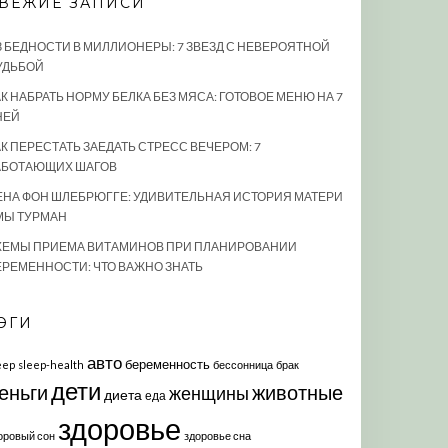
ВЕЖИЕ ЗАПИСИ
З БЕДНОСТИ В МИЛЛИОНЕРЫ: 7 ЗВЕЗД С НЕВЕРОЯТНОЙ
УДЬБОЙ
К НАБРАТЬ НОРМУ БЕЛКА БЕЗ МЯСА: ГОТОВОЕ МЕНЮ НА 7
НЕЙ
АК ПЕРЕСТАТЬ ЗАЕДАТЬ СТРЕСС ВЕЧЕРОМ: 7
АБОТАЮЩИХ ШАГОВ
ЕНА ФОН ШЛЕБРЮГГЕ: УДИВИТЕЛЬНАЯ ИСТОРИЯ МАТЕРИ
МЫ ТУРМАН
ХЕМЫ ПРИЕМА ВИТАМИНОВ ПРИ ПЛАНИРОВАНИИ
ЕРЕМЕННОСТИ: ЧТО ВАЖНО ЗНАТЬ
ЭГИ
авто
беременность
eep
sleep-health
бессонница
брак
дети
еньги
животные
женщины
диета
еда
здоровье
оровый сон
здоровье сна