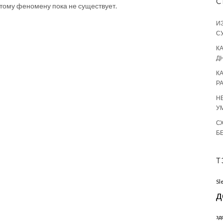
С
тому феномену пока не существует.
И
С
КА
Д
К
Р
Н
У
С
Б
Т
Sl
д
зд