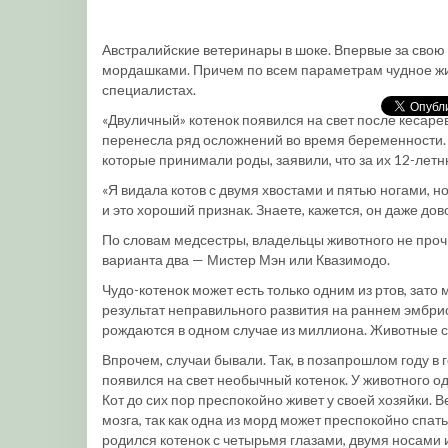
Австралийские ветеринары в шоке. Впервые за свою 
мордашками. Причем по всем параметрам чудное жив
специалистах.
«Двуличный» котенок появился на свет после кесаре
перенесла ряд осложнений во время беременности. 
которые принимали роды, заявили, что за их 12-лет
«Я видала котов с двумя хвостами и пятью ногами, н
и это хороший признак. Знаете, кажется, он даже дов
По словам медсестры, владельцы животного не прочь 
варианта два — Мистер Мэн или Квазимодо.
Чудо-котенок может есть только одним из ртов, зато
результат неправильного развития на раннем эмбри
рождаются в одном случае из миллиона. Животные с
Впрочем, случаи бывали. Так, в позапрошлом году в г
появился на свет необычный котенок. У животного од
Кот до сих пор преспокойно живет у своей хозяйки. В
мозга, так как одна из морд может преспокойно спать,
родился котенок с четырьмя глазами, двумя носами 