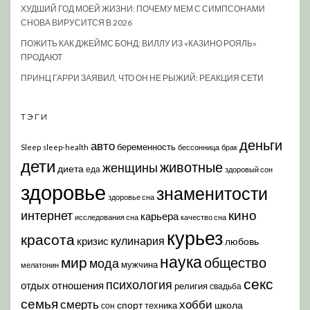
ХУДШИЙ ГОД МОЕЙ ЖИЗНИ: ПОЧЕМУ МЕМ С СИМПСОНАМИ
СНОВА ВИРУСИТСЯ В 2026
ПОЖИТЬ КАК ДЖЕЙМС БОНД: ВИЛЛУ ИЗ «КАЗИНО РОЯЛЬ»
ПРОДАЮТ
ПРИНЦ ГАРРИ ЗАЯВИЛ, ЧТО ОН НЕ РЫЖИЙ: РЕАКЦИЯ СЕТИ
ТЭГИ
деньги
авто
беременность
Sleep
sleep-health
бессонница
брак
дети
животные
женщины
диета
еда
здоровый сон
здоровье
знаменитости
здоровье сна
кино
интернет
карьера
исследования сна
качество сна
курьез
красота
кулинария
кризис
любовь
наука
мир
общество
мода
мужчина
мелатонин
секс
психология
отдых
отношения
религия
свадьба
семья
хобби
смерть
спорт
школа
техника
сон