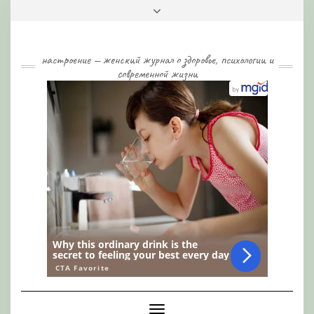
Skip
Toggle
to
header
content
настроение — женский журнал о здоровье, психологии и
современной жизни
Toggle