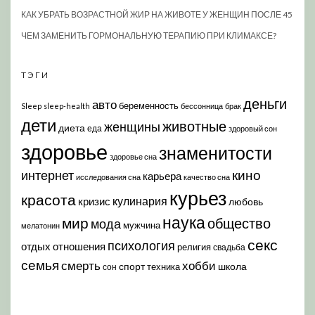
КАК УБРАТЬ ВОЗРАСТНОЙ ЖИР НА ЖИВОТЕ У ЖЕНЩИН ПОСЛЕ 45
ЧЕМ ЗАМЕНИТЬ ГОРМОНАЛЬНУЮ ТЕРАПИЮ ПРИ КЛИМАКСЕ?
ТЭГИ
деньги
авто
беременность
Sleep
sleep-health
бессонница
брак
дети
животные
женщины
диета
еда
здоровый сон
здоровье
знаменитости
здоровье сна
кино
интернет
карьера
исследования сна
качество сна
курьез
красота
кулинария
кризис
любовь
наука
мир
общество
мода
мужчина
мелатонин
секс
психология
отдых
отношения
религия
свадьба
семья
хобби
смерть
спорт
школа
техника
сон