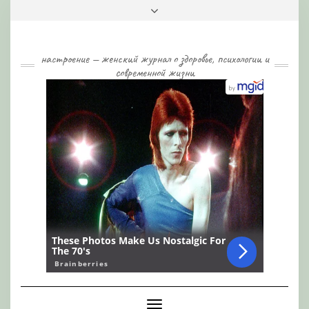
Skip
Toggle
to
header
content
настроение — женский журнал о здоровье, психологии и
современной жизни
Toggle