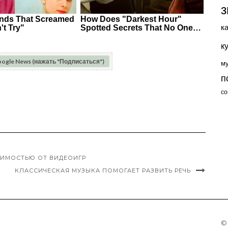
з
к
к
oogle News (нажать "Подписаться")
м
п
со
СИМОСТЬЮ ОТ ВИДЕОИГР
КЛАССИЧЕСКАЯ МУЗЫКА ПОМОГАЕТ РАЗВИТЬ РЕЧЬ
©