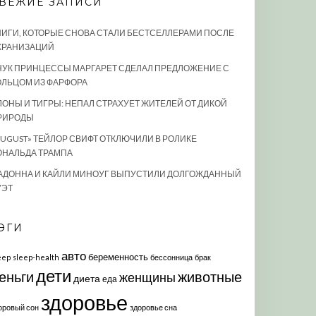
ВЕЖИЕ ЗАПИСИ
НИГИ, КОТОРЫЕ СНОВА СТАЛИ БЕСТСЕЛЛЕРАМИ ПОСЛЕ
КРАНИЗАЦИЙ
НУК ПРИНЦЕССЫ МАРГАРЕТ СДЕЛАЛ ПРЕДЛОЖЕНИЕ С
ОЛЬЦОМ ИЗ ФАРФОРА
ЛОНЫ И ТИГРЫ: НЕПАЛ СТРАХУЕТ ЖИТЕЛЕЙ ОТ ДИКОЙ
РИРОДЫ
AUGUST» ТЕЙЛОР СВИФТ ОТКЛЮЧИЛИ В РОЛИКЕ
ОНАЛЬДА ТРАМПА
АДОННА И КАЙЛИ МИНОУГ ВЫПУСТИЛИ ДОЛГОЖДАННЫЙ
УЭТ
ЭГИ
авто
беременность
eep
sleep-health
бессонница
брак
дети
еньги
животные
женщины
диета
еда
здоровье
оровый сон
здоровье сна