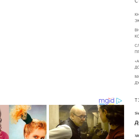
С
К
Э
В
К
С
П
«
Д
М
Д
Т
Sl
д
зд