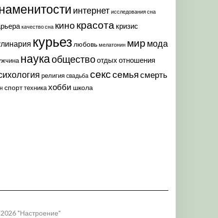
наменитости
интернет
исследования сна
красота
кино
арьера
кризис
качество сна
курьез
мир
мода
улинария
любовь
мелатонин
наука
общество
отдых
отношения
ужчина
секс
семья
сихология
смерть
религия
свадьба
хобби
спорт
школа
техника
н
 2026 "Настроение"