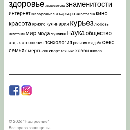
здоровье
знаменитости
здоровье сна
кино
интернет
карьера
исследования сна
качество сна
курьез
красота
кулинария
кризис
любовь
наука
мир
общество
мода
мужчина
мелатонин
секс
психология
отдых
отношения
религия
свадьба
семья
хобби
смерть
спорт
школа
техника
сон
© 2026 "Настроение"
Все права защищены.