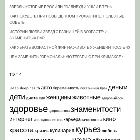
ЗВЕЗДЫ КОТОРЫЕ БРОСИЛИ ГОЛЛИВУД И УШЛИ В ТЕНЬ
КАК ПОХУДЕТЬ ПРИ ПОВЫШЕННОМ ПРОЛАКТИНЕ: ПОЛЕЗНЫЕ
СОВЕТЫ
ИСТОРИИ ЛЮБВИ ЗВЕЗД С РАЗНИЦЕЙ В ВОЗРАСТЕ: 7
ЗНАМЕНИТЫХ ПАР
КАК УБРАТЬ ВОЗРАСТНОЙ ЖИР НА ЖИВОТЕ У ЖЕНЩИН ПОСЛЕ 45
ЧЕМ ЗАМЕНИТЬ ГОРМОНАЛЬНУЮ ТЕРАПИЮ ПРИ КЛИМАКСЕ?
ТЭГИ
деньги
авто
беременность
Sleep
sleep-health
бессонница
брак
дети
животные
женщины
диета
еда
здоровый сон
здоровье
знаменитости
здоровье сна
кино
интернет
карьера
исследования сна
качество сна
курьез
красота
кулинария
кризис
любовь
наука
мир
общество