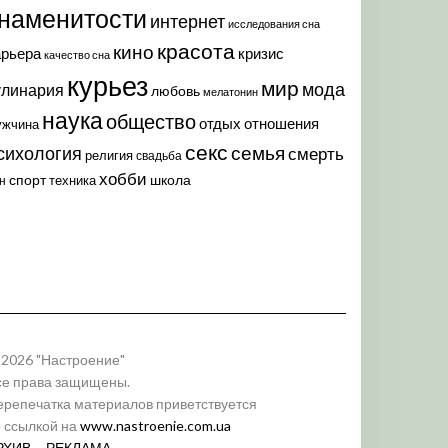
наменитости
интернет
исследования сна
красота
кино
арьера
кризис
качество сна
курьез
мир
мода
улинария
любовь
мелатонин
наука
общество
отдых
отношения
ужчина
секс
семья
сихология
смерть
религия
свадьба
хобби
спорт
школа
техника
н
 2026 "Настроение"
се права защищены.
ерепечатка материалов приветствуется
о ссылкой на
www.nastroenie.com.ua
РХИВ
РЕКЛАМА