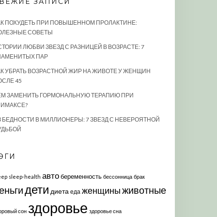
ВЕЖИЕ ЗАПИСИ
АК ПОХУДЕТЬ ПРИ ПОВЫШЕННОМ ПРОЛАКТИНЕ:
ОЛЕЗНЫЕ СОВЕТЫ
СТОРИИ ЛЮБВИ ЗВЕЗД С РАЗНИЦЕЙ В ВОЗРАСТЕ: 7
НАМЕНИТЫХ ПАР
АК УБРАТЬ ВОЗРАСТНОЙ ЖИР НА ЖИВОТЕ У ЖЕНЩИН
ОСЛЕ 45
ЕМ ЗАМЕНИТЬ ГОРМОНАЛЬНУЮ ТЕРАПИЮ ПРИ
ЛИМАКСЕ?
З БЕДНОСТИ В МИЛЛИОНЕРЫ: 7 ЗВЕЗД С НЕВЕРОЯТНОЙ
УДЬБОЙ
ЭГИ
авто
беременность
eep
sleep-health
бессонница
брак
дети
еньги
животные
женщины
диета
еда
здоровье
оровый сон
здоровье сна