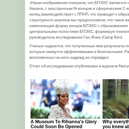
«Наши изображения показали, что БПЭХС является 
банана, с заостренным N-концом и сферическим С-ко
конец взаимодействует с ЛПНП, что приводит к обр
структурного анализа мы предположили, что такое 
изменяющие форму концов БПЭХС с образованием по
центральными полостями БПЭХС, формируя тоннель,
руководитель исследования Ган Жэнь (Gang Ren).
Ученые надеются, что полученные ими результаты п
которые окажутся эффективными и безопасными. Ра
возложенных на него надежд не оправдал.
Отчет об исследовании опубликован в журнале Nature