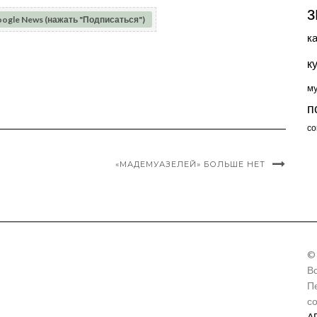
з
oogle News (нажать "Подписаться")
к
к
м
п
со
«МАДЕМУАЗЕЛЕЙ» БОЛЬШЕ НЕТ
©
В
П
с
А