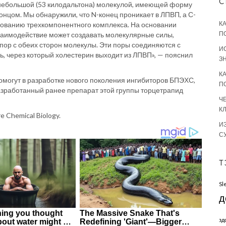
С
небольшой (53 килодальтона) молекулой, имеющей форму
нцом. Мы обнаружили, что N-конец проникает в ЛПВП, а С-
К
азованию трехкомпонентного комплекса. На основании
П
взаимодействие может создавать молекулярные силы,
р с обеих сторон молекулы. Эти поры соединяются с
И
 через который холестерин выходит из ЛПВП», — пояснил
З
К
омогут в разработке нового поколения ингибиторов БПЭХС,
П
зработанный ранее препарат этой группы торцетрапид
Ч
К
 Chemical Biology.
И
С
Т
Sl
д
зд