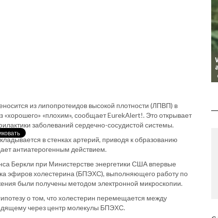
еносится из липопротеидов высокой плотности (ЛПВП) в
 «хорошего» «плохим», сообщает EurekAlert!. Это открывает
офилактики заболеваний сердечно-сосудистой системы.
кладывается в стенках артерий, приводя к образованию
дает антиатерогенным действием.
нса Беркли при Министерстве энергетики США впервые
ика эфиров холестерина (БПЭХС), выполняющего работу по
жения были получены методом электронной микроскопии.
потезу о том, что холестерин перемещается между
одящему через центр молекулы БПЭХС.