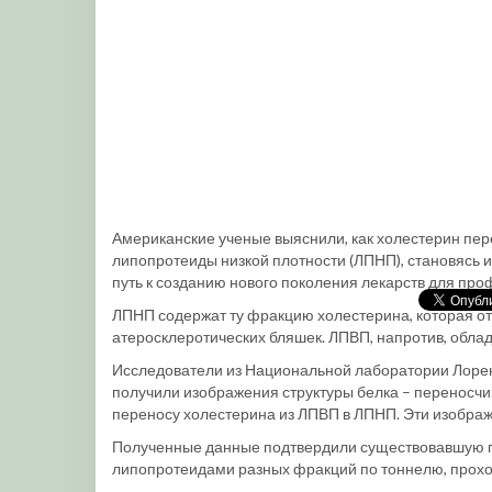
Американские ученые выяснили, как холестерин пер
липопротеиды низкой плотности (ЛПНП), становясь из
путь к созданию нового поколения лекарств для пр
ЛПНП содержат ту фракцию холестерина, которая от
атеросклеротических бляшек. ЛПВП, напротив, обла
Исследователи из Национальной лаборатории Лоре
получили изображения структуры белка – переносч
переносу холестерина из ЛПВП в ЛПНП. Эти изобра
Полученные данные подтвердили существовавшую ги
липопротеидами разных фракций по тоннелю, прох