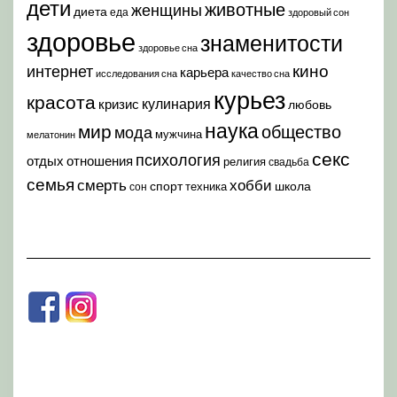
дети
животные
женщины
диета
еда
здоровый сон
здоровье
знаменитости
здоровье сна
кино
интернет
карьера
исследования сна
качество сна
курьез
красота
кулинария
кризис
любовь
наука
мир
общество
мода
мужчина
мелатонин
секс
психология
отдых
отношения
религия
свадьба
семья
хобби
смерть
спорт
школа
техника
сон