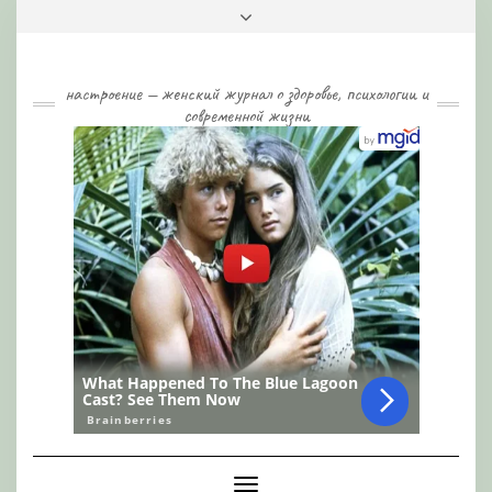
Skip
Toggle
to
header
content
настроение — женский журнал о здоровье, психологии и
современной жизни
Toggle