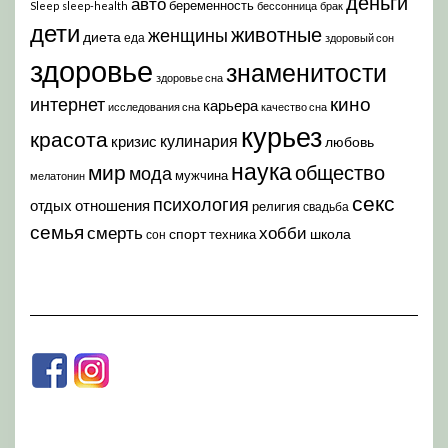
деньги
авто
беременность
Sleep
sleep-health
бессонница
брак
дети
животные
женщины
диета
еда
здоровый сон
здоровье
знаменитости
здоровье сна
кино
интернет
карьера
исследования сна
качество сна
курьез
красота
кулинария
кризис
любовь
наука
мир
общество
мода
мужчина
мелатонин
секс
психология
отдых
отношения
религия
свадьба
семья
хобби
смерть
спорт
школа
техника
сон