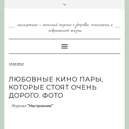
Skip
Toggle
to
header
content
настроение — женский журнал о здоровье, психологии и
современной жизни
Toggle
Navigation
15.02.2012
ЛЮБОВНЫЕ КИНО ПАРЫ,
КОТОРЫЕ СТОЯТ ОЧЕНЬ
ДОРОГО. ФОТО
Журнал
"Настроение"
'