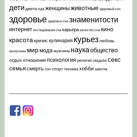
дети
животные
женщины
диета
еда
здоровый сон
здоровье
знаменитости
здоровье сна
кино
интернет
карьера
исследования сна
качество сна
курьез
красота
кулинария
кризис
любовь
наука
мир
общество
мода
мужчина
мелатонин
секс
психология
отдых
отношения
религия
свадьба
семья
хобби
смерть
спорт
школа
техника
сон