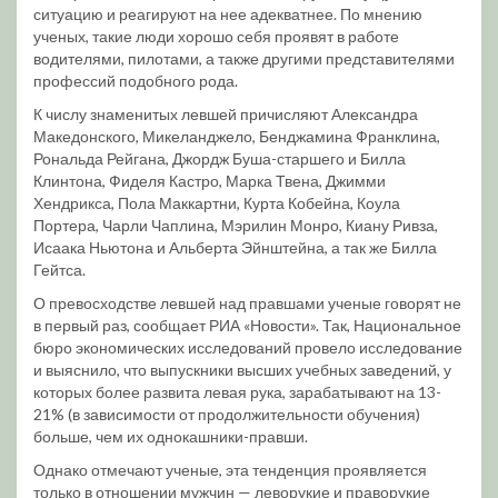
ситуацию и реагируют на нее адекватнее. По мнению
ученых, такие люди хорошо себя проявят в работе
водителями, пилотами, а также другими представителями
профессий подобного рода.
К числу знаменитых левшей причисляют Александра
Македонского, Микеланджело, Бенджамина Франклина,
Рональда Рейгана, Джордж Буша-старшего и Билла
Клинтона, Фиделя Кастро, Марка Твена, Джимми
Хендрикса, Пола Маккартни, Курта Кобейна, Коула
Портера, Чарли Чаплина, Мэрилин Монро, Киану Ривза,
Исаака Ньютона и Альберта Эйнштейна, а так же Билла
Гейтса.
О превосходстве левшей над правшами ученые говорят не
в первый раз, сообщает РИА «Новости». Так, Национальное
бюро экономических исследований провело исследование
и выяснило, что выпускники высших учебных заведений, у
которых более развита левая рука, зарабатывают на 13-
21% (в зависимости от продолжительности обучения)
больше, чем их однокашники-правши.
Однако отмечают ученые, эта тенденция проявляется
только в отношении мужчин — леворукие и праворукие