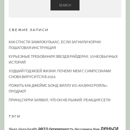
SEARCH
СВЕЖИЕ ЗАПИСИ
КАК СПАСТИ ЗАМИОКУЛЬКАС, ЕСЛИ ЗАГНИЛИ КОРНИ:
ПОШАГОВАЯ ИНСТРУКЦИЯ
КУРЬЕЗНЫЕ ТРЕБОВАНИЯ ЗВЕЗД В РАЙДЕРАХ: 10 НЕОБЫЧНЫХ
ИСТОРИЙ
ХУДШИЙ ГОД МОЕЙ ЖИЗНИ: ПОЧЕМУ МЕМ С СИМПСОНАМИ
СНОВА ВИРУСИТСЯ В 2026
ПОЖИТЬ КАК ДЖЕЙМС БОНД: ВИЛЛУ ИЗ «КАЗИНО РОЯЛЬ»
ПРОДАЮТ
ПРИНЦ ГАРРИ ЗАЯВИЛ, ЧТО ОН НЕ РЫЖИЙ: РЕАКЦИЯ СЕТИ
ТЭГИ
деньги
авто
беременность
Sleep
sleep-health
бессонница
брак