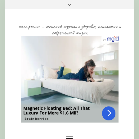
Skip
Toggle
to
header
content
настроение — женский журнал о здоровье, психологии и
современной жизни
Toggle