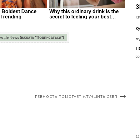
з
к
к
oogle News (нажать "Подписаться")
м
п
со
РЕВНОСТЬ ПОМОГАЕТ УЛУЧШИТЬ СЕБЯ
©