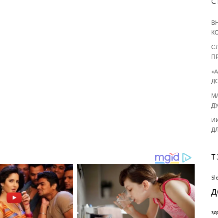
С
В
К
С
П
«
Д
М
Д
И
Д
Т
Sl
д
зд