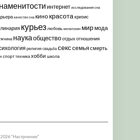
наменитости
интернет
исследования сна
красота
кино
арьера
кризис
качество сна
курьез
мир
мода
улинария
любовь
мелатонин
наука
общество
отдых
отношения
ужчина
секс
семья
сихология
смерть
религия
свадьба
хобби
спорт
школа
техника
н
 2026 "Настроение"