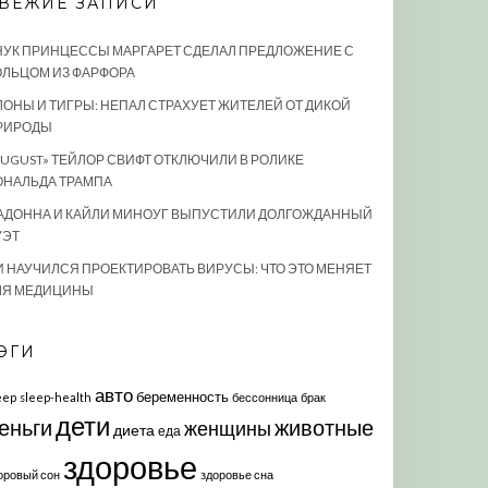
ВЕЖИЕ ЗАПИСИ
НУК ПРИНЦЕССЫ МАРГАРЕТ СДЕЛАЛ ПРЕДЛОЖЕНИЕ С
ОЛЬЦОМ ИЗ ФАРФОРА
ЛОНЫ И ТИГРЫ: НЕПАЛ СТРАХУЕТ ЖИТЕЛЕЙ ОТ ДИКОЙ
РИРОДЫ
AUGUST» ТЕЙЛОР СВИФТ ОТКЛЮЧИЛИ В РОЛИКЕ
ОНАЛЬДА ТРАМПА
АДОННА И КАЙЛИ МИНОУГ ВЫПУСТИЛИ ДОЛГОЖДАННЫЙ
УЭТ
И НАУЧИЛСЯ ПРОЕКТИРОВАТЬ ВИРУСЫ: ЧТО ЭТО МЕНЯЕТ
ЛЯ МЕДИЦИНЫ
ЭГИ
авто
беременность
eep
sleep-health
бессонница
брак
дети
еньги
животные
женщины
диета
еда
здоровье
оровый сон
здоровье сна