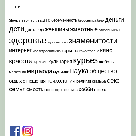
ТЭГИ
деньги
авто
беременность
Sleep
sleep-health
бессонница
брак
дети
животные
женщины
диета
еда
здоровый сон
здоровье
знаменитости
здоровье сна
кино
интернет
карьера
исследования сна
качество сна
курьез
красота
кулинария
кризис
любовь
наука
мир
общество
мода
мужчина
мелатонин
секс
психология
отдых
отношения
религия
свадьба
семья
хобби
смерть
спорт
школа
техника
сон