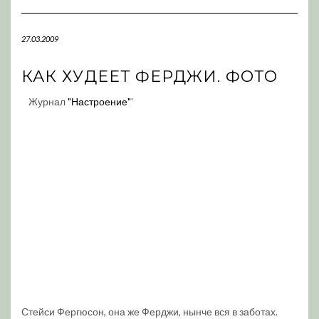
Navigation
27.03.2009
КАК ХУДЕЕТ ФЕРДЖИ. ФОТО
Журнал
"Настроение"
'
Стейси Фергюсон, она же Ферджи, нынче вся в заботах.