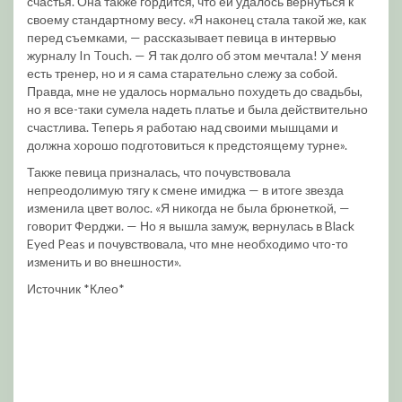
счастья. Она также гордится, что ей удалось вернуться к
своему стандартному весу. «Я наконец стала такой же, как
перед съемками, — рассказывает певица в интервью
журналу In Touch. — Я так долго об этом мечтала! У меня
есть тренер, но и я сама старательно слежу за собой.
Правда, мне не удалось нормально похудеть до свадьбы,
но я все-таки сумела надеть платье и была действительно
счастлива. Теперь я работаю над своими мышцами и
должна хорошо подготовиться к предстоящему турне».
Также певица призналась, что почувствовала
непреодолимую тягу к смене имиджа — в итоге звезда
изменила цвет волос. «Я никогда не была брюнеткой, —
говорит Ферджи. — Но я вышла замуж, вернулась в Black
Eyed Peas и почувствовала, что мне необходимо что-то
изменить и во внешности».
Источник *Клео*