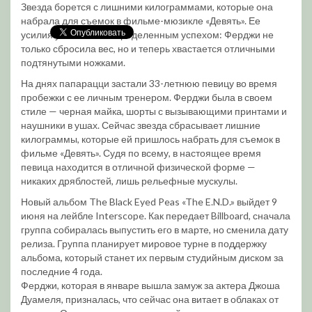
Звезда борется с лишними килограммами, которые она
набрала для съемок в фильме-мюзикле «Девять». Ее
усилия увенчались определенным успехом: Ферджи не
только сбросила вес, но и теперь хвастается отличными
подтянутыми ножками.
На днях папарацци застали 33-летнюю певицу во время
пробежки с ее личным тренером. Ферджи была в своем
стиле — черная майка, шорты с вызывающими принтами и
наушники в ушах. Сейчас звезда сбрасывает лишние
килограммы, которые ей пришлось набрать для съемок в
фильме «Девять». Судя по всему, в настоящее время
певица находится в отличной физической форме —
никаких дряблостей, лишь рельефные мускулы.
Новый альбом The Black Eyed Peas «The E.N.D.» выйдет 9
июня на лейбле Interscope. Как передает Billboard, сначала
группа собиралась выпустить его в марте, но сменила дату
релиза. Группа планирует мировое турне в поддержку
альбома, который станет их первым студийным диском за
последние 4 года.
Ферджи, которая в январе вышла замуж за актера Джоша
Дуамеля, призналась, что сейчас она витает в облаках от