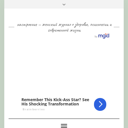
Skip
Toggle
to
header
content
настроение — женский журнал о здоровье, психологии и
современной жизни
Toggle