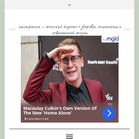
Skip
Toggle
to
header
content
настроение — женский журнал о здоровье, психологии и
современной жизни
Toggle