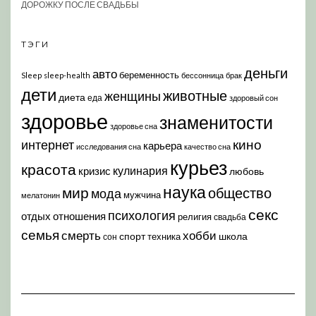
ДОРОЖКУ ПОСЛЕ СВАДЬБЫ
ТЭГИ
деньги
авто
беременность
Sleep
sleep-health
бессонница
брак
дети
животные
женщины
диета
еда
здоровый сон
здоровье
знаменитости
здоровье сна
кино
интернет
карьера
исследования сна
качество сна
курьез
красота
кулинария
кризис
любовь
наука
мир
общество
мода
мужчина
мелатонин
секс
психология
отдых
отношения
религия
свадьба
семья
хобби
смерть
спорт
школа
техника
сон