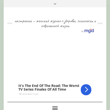
Skip
Toggle
to
header
content
настроение — женский журнал о здоровье, психологии и
современной жизни
Toggle