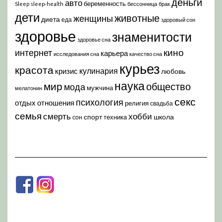
деньги
авто
беременность
Sleep
sleep-health
бессонница
брак
дети
животные
женщины
диета
еда
здоровый сон
здоровье
знаменитости
здоровье сна
кино
интернет
карьера
исследования сна
качество сна
курьез
красота
кулинария
кризис
любовь
наука
мир
общество
мода
мужчина
мелатонин
секс
психология
отдых
отношения
религия
свадьба
семья
хобби
смерть
спорт
школа
техника
сон