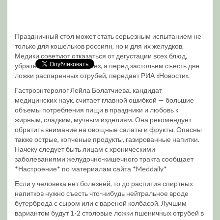
Праздничный стол может стать серьезным испытанием не
только для кошельков россиян, но и для их желудков.
Медики советуют отказаться от дегустации всех блюд,
убрать из салатов майонез, а перед застольем съесть две
ложки распаренных отрубей, передает РИА «Новости».
Гастроэнтеролог Лейла Болатчиева, кандидат
медицинских наук, считает главной ошибкой — большие
объемы потребления пищи в праздники и любовь к
жирным, сладким, мучным изделиям. Она рекомендует
обратить внимание на овощные салаты и фрукты. Опасны
также острые, копченые продукты, газированные напитки.
Начеку следует быть лицам с хроническими
заболеваниями желудочно-кишечного тракта сообщает
*Настроение* по материалам сайта *Meddaily*
Если у человека нет болезней, то до распития спиртных
напитков нужно съесть что-нибудь нейтральное вроде
бутерброда с сыром или с вареной колбасой. Лучшим
вариантом будут 1-2 столовые ложки пшеничных отрубей в