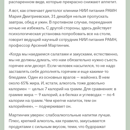
распаренном виде, которые прекрасно снижают аппетит.
А вот, как отмечает диетолог клиники НИИ питания РАМН
Мария Дмитриевская, 31 декабря нельзя пропускать
завтрак, обед и ужин. В противном случае, переедания
ночью не избежать. С другой стороны, здесь действует
психологическая установка попробовать все на столе,
говорит ведущий научный сотрудник НИИ питания РАМН,
профессор Арсений Мартинчик.
«Когда мы наедаемся салатами и закусками, естественно,
мы не должны думать, что нам обязательно нужно съесть
горячее или десерт. Если человек насытился, то не надо
заставлять себя дополнять горячим и еще какими-то
блюдами. Один из основных врагов — майонез. В нем
около 65% жира. И, кстати, алкоголь тоже довольно
калориен — целых 7 калорий на грамм. Для сравнения: в
грамме жира — 9 калорий, а в белках и углеводах — по 4
калории на грамм. Чем крепче напиток, тем он
калорийнее», — подчеркивает он.
Мартинчик уверен: слабоалкогольные напитки лучше.
Плюс, крепкий алкоголь, как правило, закусывается
продуктами с сильным вкусом, теми, что будоражат