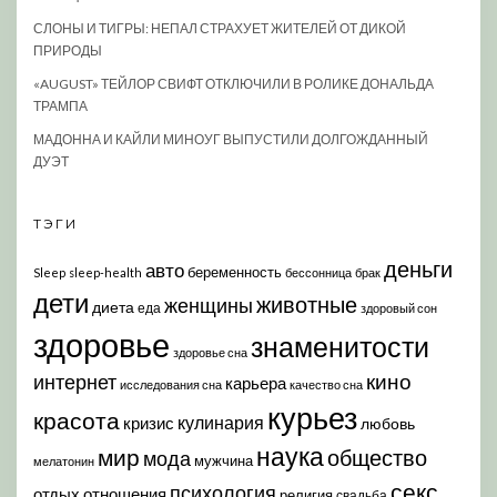
СЛОНЫ И ТИГРЫ: НЕПАЛ СТРАХУЕТ ЖИТЕЛЕЙ ОТ ДИКОЙ
ПРИРОДЫ
«AUGUST» ТЕЙЛОР СВИФТ ОТКЛЮЧИЛИ В РОЛИКЕ ДОНАЛЬДА
ТРАМПА
МАДОННА И КАЙЛИ МИНОУГ ВЫПУСТИЛИ ДОЛГОЖДАННЫЙ
ДУЭТ
ТЭГИ
деньги
авто
беременность
Sleep
sleep-health
бессонница
брак
дети
животные
женщины
диета
еда
здоровый сон
здоровье
знаменитости
здоровье сна
кино
интернет
карьера
исследования сна
качество сна
курьез
красота
кулинария
кризис
любовь
наука
мир
общество
мода
мужчина
мелатонин
секс
психология
отдых
отношения
религия
свадьба