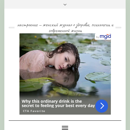
Skip
Toggle
to
header
content
настроение — женский журнал о здоровье, психологии и
современной жизни
Toggle