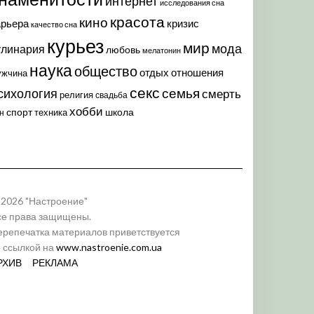
интернет
исследования сна
красота
кино
арьера
кризис
качество сна
курьез
мир
мода
улинария
любовь
мелатонин
наука
общество
отдых
отношения
ужчина
секс
семья
сихология
смерть
религия
свадьба
хобби
спорт
школа
техника
н
 2026 "Настроение"
се права защищены.
ерепечатка материалов приветствуется
о ссылкой на
www.nastroenie.com.ua
РХИВ
РЕКЛАМА