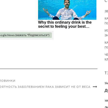
С
З
К
П
И
oogle News (нажать "Подписаться")
З
К
П
Ч
К
Т
ОЛОВИНКИ
Sl
ОЯТНОСТЬ ЗАБОЛЕВАНИЕМ РАКА ЗАВИСИТ НЕ ОТ ВЕСА
д
зд
з