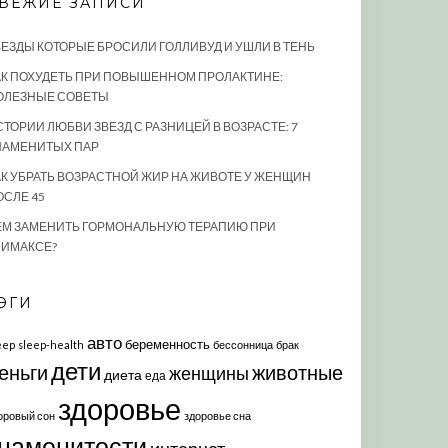
ВЕЖИЕ ЗАПИСИ
ВЕЗДЫ КОТОРЫЕ БРОСИЛИ ГОЛЛИВУД И УШЛИ В ТЕНЬ
АК ПОХУДЕТЬ ПРИ ПОВЫШЕННОМ ПРОЛАКТИНЕ:
ОЛЕЗНЫЕ СОВЕТЫ
СТОРИИ ЛЮБВИ ЗВЕЗД С РАЗНИЦЕЙ В ВОЗРАСТЕ: 7
НАМЕНИТЫХ ПАР
АК УБРАТЬ ВОЗРАСТНОЙ ЖИР НА ЖИВОТЕ У ЖЕНЩИН
ОСЛЕ 45
ЕМ ЗАМЕНИТЬ ГОРМОНАЛЬНУЮ ТЕРАПИЮ ПРИ
ЛИМАКСЕ?
ЭГИ
авто
беременность
eep
sleep-health
бессонница
брак
дети
еньги
животные
женщины
диета
еда
здоровье
оровый сон
здоровье сна
наменитости