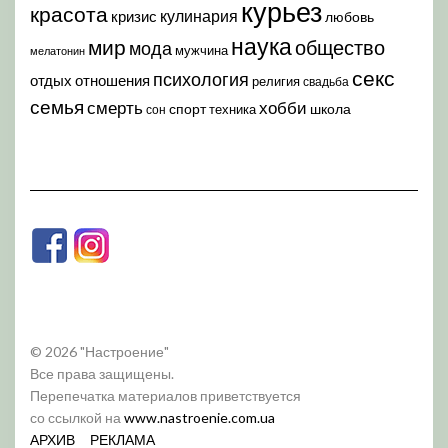
курьез
красота
кулинария
кризис
любовь
наука
мир
общество
мода
мужчина
мелатонин
секс
психология
отдых
отношения
религия
свадьба
семья
хобби
смерть
спорт
школа
техника
сон
© 2026 "Настроение"
Все права защищены.
Перепечатка материалов приветствуется
со ссылкой на
www.nastroenie.com.ua
АРХИВ
РЕКЛАМА