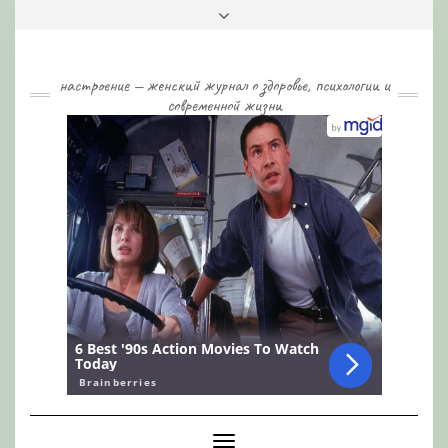
Skip
Toggle
to
header
content
настроение — женский журнал о здоровье, психологии и
современной жизни
Toggle