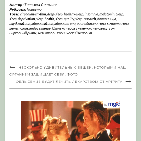
Автор:
Татьяна Снежная
Рубрика:
Новости
Тэги:
circadian-rhythm
,
deep-sleep
,
healthy-sleep
,
insomnia
,
melatonin
,
Sleep
,
sleep-deprivation
,
sleep-health
,
sleep-quality
,
sleep-research
,
бессонница
,
глубокий сон
,
здоровый сон
,
здоровье сна
,
исследования сна
,
качество сна
,
мелатонин
,
недосыпание
,
Сколько часов сна нужно человеку
,
сон
,
циркадный ритм
,
Чем опасен хронический недосып
НЕСКОЛЬКО УДИВИТЕЛЬНЫХ ВЕЩЕЙ, КОТОРЫМИ НАШ
ОРГАНИЗМ ЗАЩИЩАЕТ СЕБЯ. ФОТО
ОБЛЫСЕНИЕ БУДУТ ЛЕЧИТЬ ЛЕКАРСТВОМ ОТ АРТРИТА