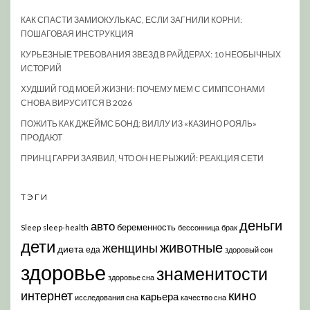
КАК СПАСТИ ЗАМИОКУЛЬКАС, ЕСЛИ ЗАГНИЛИ КОРНИ:
ПОШАГОВАЯ ИНСТРУКЦИЯ
КУРЬЕЗНЫЕ ТРЕБОВАНИЯ ЗВЕЗД В РАЙДЕРАХ: 10 НЕОБЫЧНЫХ
ИСТОРИЙ
ХУДШИЙ ГОД МОЕЙ ЖИЗНИ: ПОЧЕМУ МЕМ С СИМПСОНАМИ
СНОВА ВИРУСИТСЯ В 2026
ПОЖИТЬ КАК ДЖЕЙМС БОНД: ВИЛЛУ ИЗ «КАЗИНО РОЯЛЬ»
ПРОДАЮТ
ПРИНЦ ГАРРИ ЗАЯВИЛ, ЧТО ОН НЕ РЫЖИЙ: РЕАКЦИЯ СЕТИ
ТЭГИ
деньги
авто
беременность
Sleep
sleep-health
бессонница
брак
дети
животные
женщины
диета
еда
здоровый сон
здоровье
знаменитости
здоровье сна
кино
интернет
карьера
исследования сна
качество сна