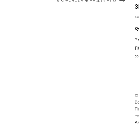
И
В КРАСНОДАРЕ НАШЛИ НЛО
з
к
к
м
п
со
©
В
П
с
А