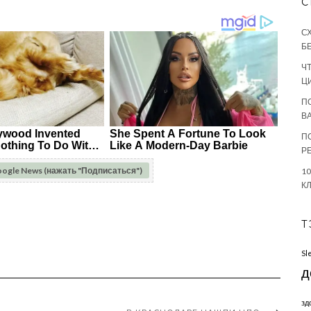
С
С
Б
Ч
Ц
П
В
П
Р
oogle News (нажать "Подписаться")
1
К
Т
Sl
д
зд