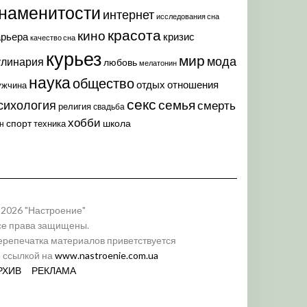
наменитости
интернет
исследования сна
красота
кино
арьера
кризис
качество сна
курьез
мир
мода
улинария
любовь
мелатонин
наука
общество
отдых
отношения
ужчина
секс
семья
сихология
смерть
религия
свадьба
хобби
спорт
школа
техника
н
 2026 "Настроение"
се права защищены.
ерепечатка материалов приветствуется
о ссылкой на
www.nastroenie.com.ua
РХИВ
РЕКЛАМА