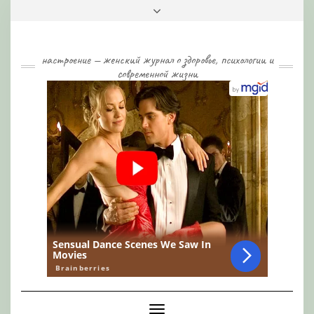
Skip
Toggle
to
header
content
настроение — женский журнал о здоровье, психологии и
современной жизни
Toggle