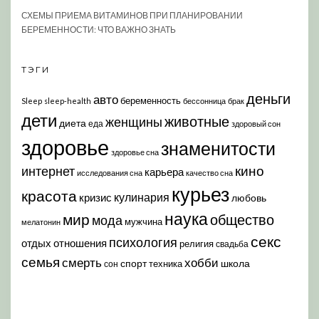
СХЕМЫ ПРИЕМА ВИТАМИНОВ ПРИ ПЛАНИРОВАНИИ
БЕРЕМЕННОСТИ: ЧТО ВАЖНО ЗНАТЬ
ТЭГИ
деньги
авто
беременность
Sleep
sleep-health
бессонница
брак
дети
животные
женщины
диета
еда
здоровый сон
здоровье
знаменитости
здоровье сна
кино
интернет
карьера
исследования сна
качество сна
курьез
красота
кулинария
кризис
любовь
наука
мир
общество
мода
мужчина
мелатонин
секс
психология
отдых
отношения
религия
свадьба
семья
хобби
смерть
спорт
школа
техника
сон