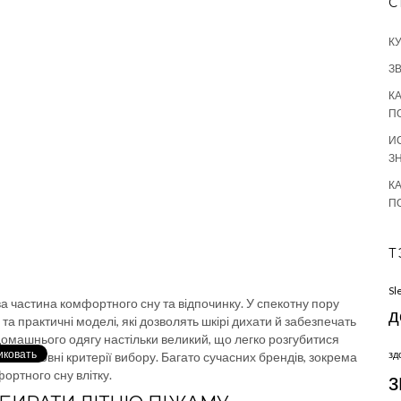
С
К
З
К
П
И
З
К
П
Т
Sl
а частина комфортного сну та відпочинку. У спекотну пору
д
та практичні моделі, які дозволять шкірі дихати й забезпечать
омашнього одягу настільки великий, що легко розгубитися
зд
ати основні критерії вибору. Багато сучасних брендів, зокрема
фортного сну влітку.
з