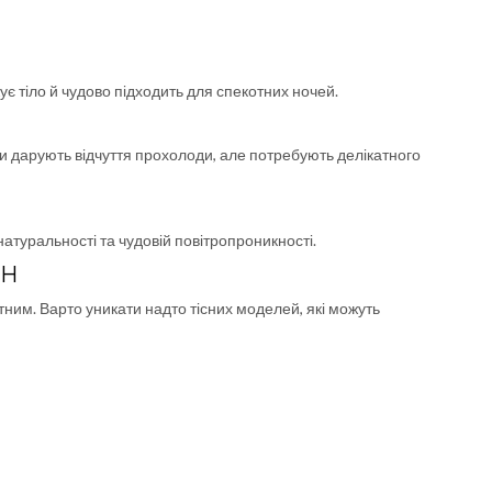
ує тіло й чудово підходить для спекотних ночей.
и дарують відчуття прохолоди, але потребують делікатного
атуральності та чудовій повітропроникності.
ОН
им. Варто уникати надто тісних моделей, які можуть