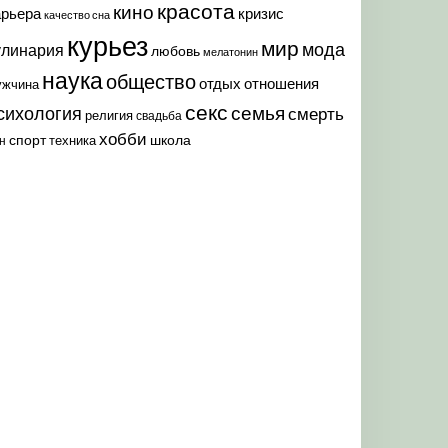
красота
кино
арьера
кризис
качество сна
курьез
мир
мода
улинария
любовь
мелатонин
наука
общество
отдых
отношения
ужчина
секс
семья
сихология
смерть
религия
свадьба
хобби
спорт
школа
техника
н