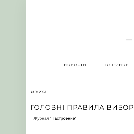
Skip
to
content
НОВОСТИ
ПОЛЕЗНОЕ
15.04.2026
ГОЛОВНІ ПРАВИЛА ВИБОРУ
Журнал
"Настроение"
'