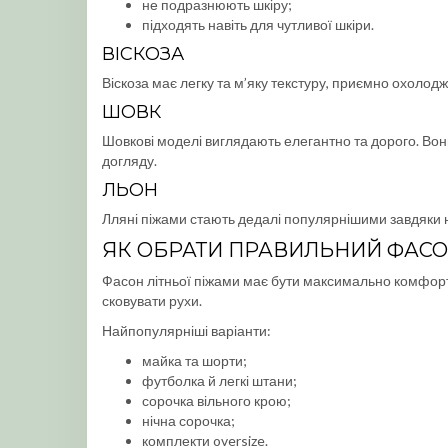
не подразнюють шкіру;
підходять навіть для чутливої шкіри.
ВІСКОЗА
Віскоза має легку та м’яку текстуру, приємно охолодж
ШОВК
Шовкові моделі виглядають елегантно та дорого. Вон
догляду.
ЛЬОН
Лляні піжами стають дедалі популярнішими завдяки н
ЯК ОБРАТИ ПРАВИЛЬНИЙ ФАС
Фасон літньої піжами має бути максимально комфортн
сковувати рухи.
Найпопулярніші варіанти:
майка та шорти;
футболка й легкі штани;
сорочка вільного крою;
нічна сорочка;
комплекти oversize.