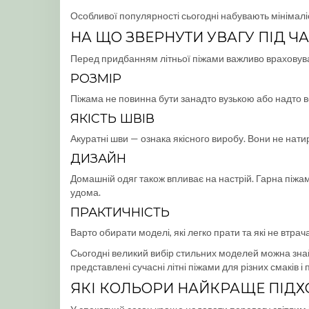
Особливої популярності сьогодні набувають мінімаліс
НА ЩО ЗВЕРНУТИ УВАГУ ПІД Ч
Перед придбанням літньої піжами важливо враховува
РОЗМІР
Піжама не повинна бути занадто вузькою або надто ве
ЯКІСТЬ ШВІВ
Акуратні шви — ознака якісного виробу. Вони не нати
ДИЗАЙН
Домашній одяг також впливає на настрій. Гарна піжа
удома.
ПРАКТИЧНІСТЬ
Варто обирати моделі, які легко прати та які не втр
Сьогодні великий вибір стильних моделей можна зна
представлені сучасні літні піжами для різних смаків і 
ЯКІ КОЛЬОРИ НАЙКРАЩЕ ПІДХО