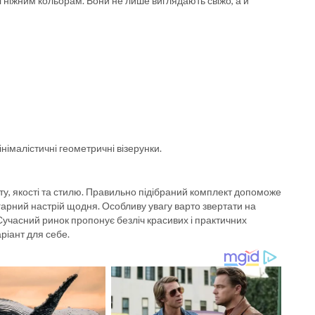
і ніжним кольорам. Вони не лише виглядають свіжо, а й
німалістичні геометричні візерунки.
ту, якості та стилю. Правильно підібраний комплект допоможе
гарний настрій щодня. Особливу увагу варто звертати на
 Сучасний ринок пропонує безліч красивих і практичних
ріант для себе.