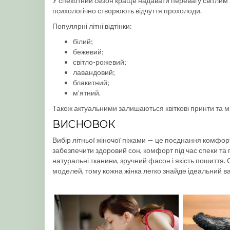
У спекотний сезон краще надавати перевагу світлим 
психологічно створюють відчуття прохолоди.
Популярні літні відтінки:
білий;
бежевий;
світло-рожевий;
лавандовий;
блакитний;
м’ятний.
Також актуальними залишаються квіткові принти та мі
ВИСНОВОК
Вибір літньої жіночої піжами — це поєднання комфор
забезпечити здоровий сон, комфорт під час спеки та 
натуральні тканини, зручний фасон і якість пошиття.
моделей, тому кожна жінка легко знайде ідеальний ва