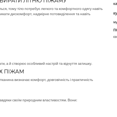
БИРАТИ ЛІТНЮ ПІЖАМУ
к
ться, тому тіло потребує легкого та комфортного одягу навіть
к
ликати дискомфорт, надмірне потовиділення та навіть
м
п
со
и, а й створює особливий настрій та відчуття затишку.
Х ПІЖАМ
тканина визначає комфорт, довговічність і практичність
авдяки своїм природним властивостям. Вони: