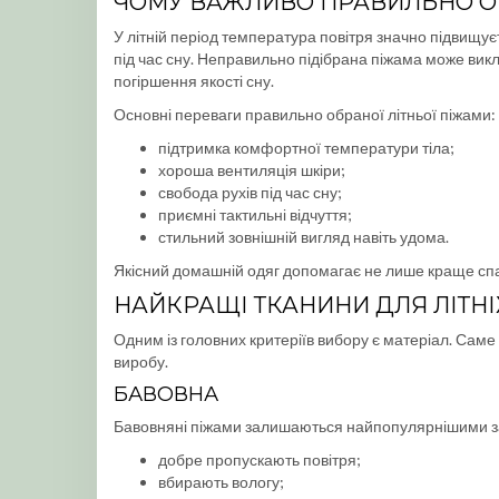
ЧОМУ ВАЖЛИВО ПРАВИЛЬНО О
У літній період температура повітря значно підвищує
під час сну. Неправильно підібрана піжама може вик
погіршення якості сну.
Основні переваги правильно обраної літньої піжами:
підтримка комфортної температури тіла;
хороша вентиляція шкіри;
свобода рухів під час сну;
приємні тактильні відчуття;
стильний зовнішній вигляд навіть удома.
Якісний домашній одяг допомагає не лише краще спат
НАЙКРАЩІ ТКАНИНИ ДЛЯ ЛІТНІ
Одним із головних критеріїв вибору є матеріал. Саме 
виробу.
БАВОВНА
Бавовняні піжами залишаються найпопулярнішими з
добре пропускають повітря;
вбирають вологу;