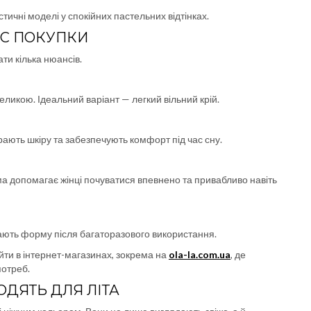
тичні моделі у спокійних пастельних відтінках.
АС ПОКУПКИ
ти кілька нюансів.
ликою. Ідеальний варіант — легкий вільний крій.
рають шкіру та забезпечують комфорт під час сну.
ма допомагає жінці почуватися впевнено та привабливо навіть
ачають форму після багаторазового використання.
йти в інтернет-магазинах, зокрема на
ola-la.com.ua
, де
потреб.
ДЯТЬ ДЛЯ ЛІТА