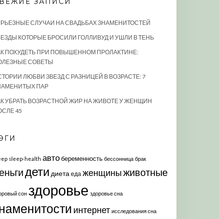
ВЕЖИЕ ЗАПИСИ
УРЬЕЗНЫЕ СЛУЧАИ НА СВАДЬБАХ ЗНАМЕНИТОСТЕЙ
ВЕЗДЫ КОТОРЫЕ БРОСИЛИ ГОЛЛИВУД И УШЛИ В ТЕНЬ
АК ПОХУДЕТЬ ПРИ ПОВЫШЕННОМ ПРОЛАКТИНЕ:
ОЛЕЗНЫЕ СОВЕТЫ
СТОРИИ ЛЮБВИ ЗВЕЗД С РАЗНИЦЕЙ В ВОЗРАСТЕ: 7
НАМЕНИТЫХ ПАР
АК УБРАТЬ ВОЗРАСТНОЙ ЖИР НА ЖИВОТЕ У ЖЕНЩИН
ОСЛЕ 45
ЭГИ
авто
беременность
eep
sleep-health
бессонница
брак
дети
еньги
животные
женщины
диета
еда
здоровье
оровый сон
здоровье сна
наменитости
интернет
исследования сна