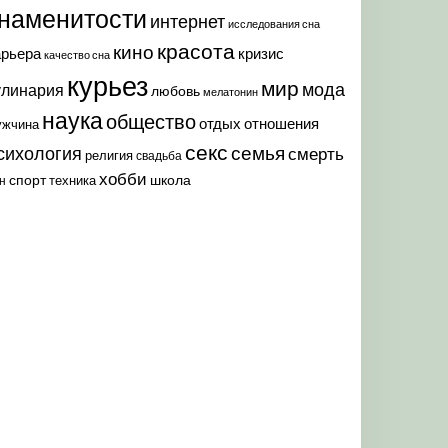
наменитости
интернет
исследования сна
красота
кино
арьера
кризис
качество сна
курьез
мир
мода
улинария
любовь
мелатонин
наука
общество
отдых
отношения
ужчина
секс
семья
сихология
смерть
религия
свадьба
хобби
спорт
школа
техника
н