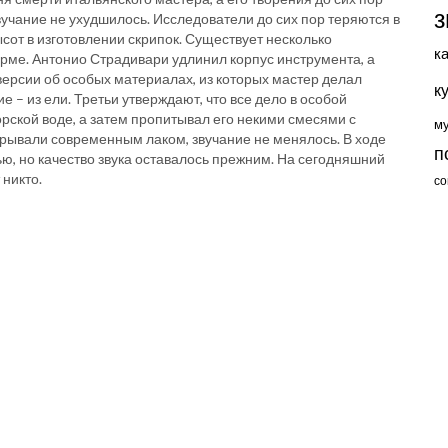
з
звучание не ухудшилось. Исследователи до сих пор теряются в
ысот в изготовлении скрипок. Существует несколько
к
орме. Антонио Страдивари удлинил корпус инструмента, а
версии об особых материалах, из которых мастер делал
к
е – из ели. Третьи утверждают, что все дело в особой
рской воде, а затем пропитывал его некими смесями с
м
крывали современным лаком, звучание не менялось. В ходе
п
ью, но качество звука оставалось прежним. На сегодняшний
 никто.
со