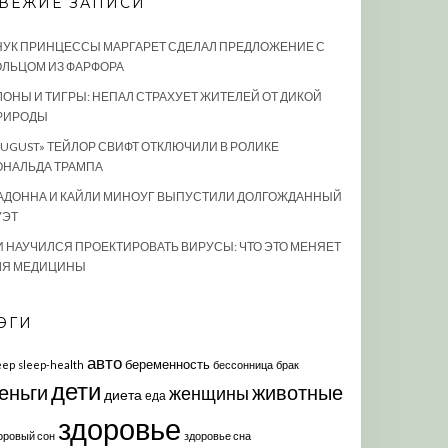
ВЕЖИЕ ЗАПИСИ
НУК ПРИНЦЕССЫ МАРГАРЕТ СДЕЛАЛ ПРЕДЛОЖЕНИЕ С
ОЛЬЦОМ ИЗ ФАРФОРА
ЛОНЫ И ТИГРЫ: НЕПАЛ СТРАХУЕТ ЖИТЕЛЕЙ ОТ ДИКОЙ
РИРОДЫ
AUGUST» ТЕЙЛОР СВИФТ ОТКЛЮЧИЛИ В РОЛИКЕ
ОНАЛЬДА ТРАМПА
АДОННА И КАЙЛИ МИНОУГ ВЫПУСТИЛИ ДОЛГОЖДАННЫЙ
УЭТ
И НАУЧИЛСЯ ПРОЕКТИРОВАТЬ ВИРУСЫ: ЧТО ЭТО МЕНЯЕТ
ЛЯ МЕДИЦИНЫ
ЭГИ
авто
беременность
eep
sleep-health
бессонница
брак
дети
еньги
животные
женщины
диета
еда
здоровье
оровый сон
здоровье сна