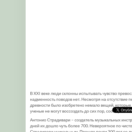
В XXI веке люди склонны испытывать чувство превос
надменность поводов нет. Несмотря на отсутствие п
древности было изобретено немало вещей, которые 
ученые не могут воссоздать до сих пор, сообщает *
Антонио Страдивари – создатель музыкальных инстр
дней их дошло чуть более 700. Невероятное по чист
Страдивари уникальным. Прошло почти 300 лет со дн