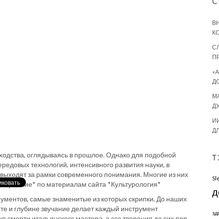
С
В
К
С
П
«
Д
М
Д
И
Д
ходства, оглядываясь в прошлое. Однако для подобной
Т
ередовых технологий, интенсивного развития науки, в
выходят за рамки современного понимания. Многие из них
Sl
Настроение* по материалам сайта *Культурология*
д
ументов, самые знаменитые из которых скрипки. До наших
оте и глубине звучание делает каждый инструмент
зд
я смерти итальянского мастера, а его творения до сих пор