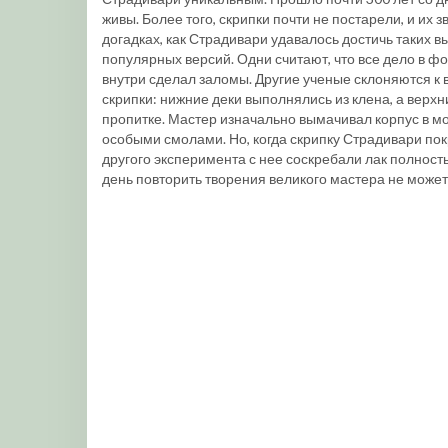
живы. Более того, скрипки почти не постарели, и их 
догадках, как Страдивари удавалось достичь таких в
популярных версий. Одни считают, что все дело в ф
внутри сделал заломы. Другие ученые склоняются к 
скрипки: нижние деки выполнялись из клена, а верхни
пропитке. Мастер изначально вымачивал корпус в мо
особыми смолами. Но, когда скрипку Страдивари по
другого эксперимента с нее соскребали лак полност
день повторить творения великого мастера не может