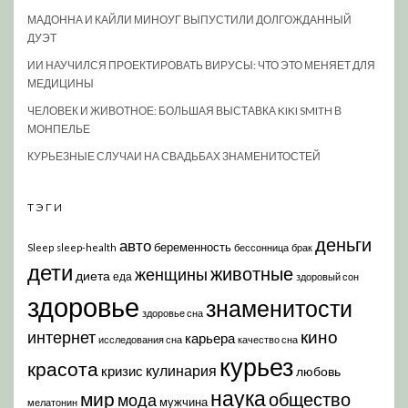
МАДОННА И КАЙЛИ МИНОУГ ВЫПУСТИЛИ ДОЛГОЖДАННЫЙ
ДУЭТ
ИИ НАУЧИЛСЯ ПРОЕКТИРОВАТЬ ВИРУСЫ: ЧТО ЭТО МЕНЯЕТ ДЛЯ
МЕДИЦИНЫ
ЧЕЛОВЕК И ЖИВОТНОЕ: БОЛЬШАЯ ВЫСТАВКА KIKI SMITH В
МОНПЕЛЬЕ
КУРЬЕЗНЫЕ СЛУЧАИ НА СВАДЬБАХ ЗНАМЕНИТОСТЕЙ
ТЭГИ
деньги
авто
беременность
Sleep
sleep-health
бессонница
брак
дети
животные
женщины
диета
еда
здоровый сон
здоровье
знаменитости
здоровье сна
кино
интернет
карьера
исследования сна
качество сна
курьез
красота
кулинария
кризис
любовь
наука
мир
общество
мода
мужчина
мелатонин