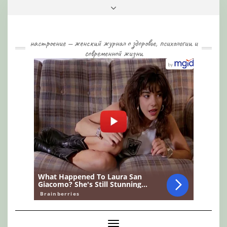
Skip
Toggle
to
header
content
настроение — женский журнал о здоровье, психологии и
современной жизни
Toggle