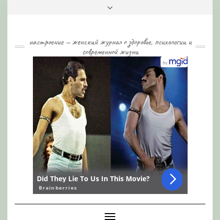
Skip
Toggle
to
header
content
настроение — женский журнал о здоровье, психологии и
современной жизни
Toggle