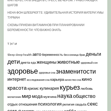
КАК ПЕРЕСТАТЬ ЗАЕДАТЬ СТРЕСС ВЕЧЕРОМ: 7 РАБОТАЮЩИХ
ШАГОВ
НЕНА ФОН ШЛЕБРЮГГЕ: УДИВИТЕЛЬНАЯ ИСТОРИЯ МАТЕРИ УМЫ
ТУРМАН
СХЕМЫ ПРИЕМА ВИТАМИНОВ ПРИ ПЛАНИРОВАНИИ
БЕРЕМЕННОСТИ: ЧТО ВАЖНО ЗНАТЬ
ТЭГИ
деньги
авто
беременность
Sleep
sleep-health
бессонница
брак
дети
животные
женщины
диета
еда
здоровый сон
здоровье
знаменитости
здоровье сна
кино
интернет
карьера
исследования сна
качество сна
курьез
красота
кулинария
кризис
любовь
наука
мир
общество
мода
мужчина
мелатонин
секс
психология
отдых
отношения
религия
свадьба
семья
хобби
смерть