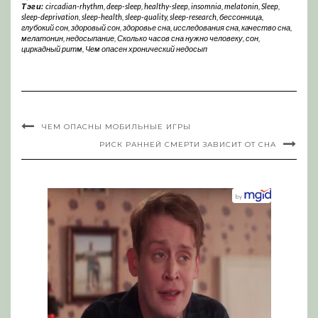
Тэги:
circadian-rhythm
,
deep-sleep
,
healthy-sleep
,
insomnia
,
melatonin
,
Sleep
,
sleep-deprivation
,
sleep-health
,
sleep-quality
,
sleep-research
,
бессонница
,
глубокий сон
,
здоровый сон
,
здоровье сна
,
исследования сна
,
качество сна
,
мелатонин
,
недосыпание
,
Сколько часов сна нужно человеку
,
сон
,
циркадный ритм
,
Чем опасен хронический недосып
ЧЕМ ОПАСНЫ МОБИЛЬНЫЕ ИГРЫ
РИСК РАННЕЙ СМЕРТИ ЗАВИСИТ ОТ СНА