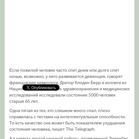
Если пожилой человек часто спит днем или долго спит
ночью, возможно, у него развивается деменция, говорят
французские неврологи. Доктор Клодин Берр и коллеги из
Национального института здравоохранения и медицинских
исследований исследовали состояние 5000 человек
старше 65 лет.
Одна пятая из тех, кто слишком много спал, плохо
справилась с тестами на интеллектуальные способности.
То есть качество сна может быть показателем ухудшения
состояния человека, пишет The Telegraph.
А в рамках другой научной работы, проведенной Элизабет