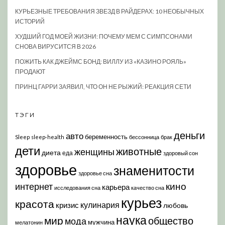
КУРЬЕЗНЫЕ ТРЕБОВАНИЯ ЗВЕЗД В РАЙДЕРАХ: 10 НЕОБЫЧНЫХ
ИСТОРИЙ
ХУДШИЙ ГОД МОЕЙ ЖИЗНИ: ПОЧЕМУ МЕМ С СИМПСОНАМИ
СНОВА ВИРУСИТСЯ В 2026
ПОЖИТЬ КАК ДЖЕЙМС БОНД: ВИЛЛУ ИЗ «КАЗИНО РОЯЛЬ»
ПРОДАЮТ
ПРИНЦ ГАРРИ ЗАЯВИЛ, ЧТО ОН НЕ РЫЖИЙ: РЕАКЦИЯ СЕТИ
ТЭГИ
деньги
авто
беременность
Sleep
sleep-health
бессонница
брак
дети
животные
женщины
диета
еда
здоровый сон
здоровье
знаменитости
здоровье сна
кино
интернет
карьера
исследования сна
качество сна
курьез
красота
кулинария
кризис
любовь
наука
мир
общество
мода
мужчина
мелатонин